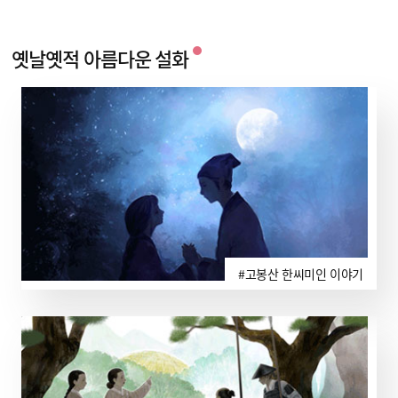
옛날옛적 아름다운 설화
#고봉산 한씨미인 이야기