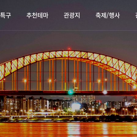
특구
추천테마
관광지
축제/행사
터 소개
행주산성
행사소개
대표먹거리
장항습
문화관
이
서오릉/서삼릉
프로그램 안내
전통시장
누리길
해설사
전시관/박물관
사전신청
템플스테이
벚꽃명
자주 묻는 질문
숙박 정보
쇼핑 정보
, 고양
회
공지사항