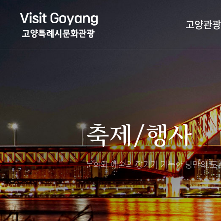
고양관광
관광특화거리
대표축제
고양관광정보센
TV속 고양 나들
축제/행사
층별안내
축제/행사
야경 나들이
편의시설
자전거 나들이
오시는길
도보관광 나들이
문화와 예술의 향기가 가득한
낭만의 도시
DMZ평화의길
고양시관광협의