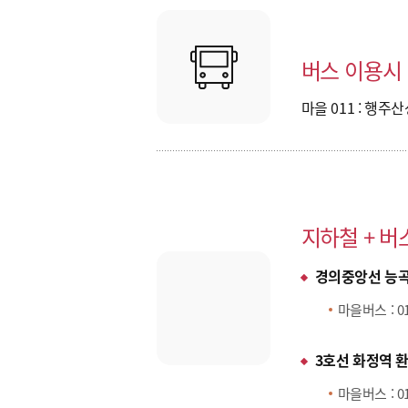
버스 이용시
마을 011
: 행주산
지하철 + 버
경의중앙선 능곡
마을버스 :
0
3호선 화정역 
마을버스 :
0