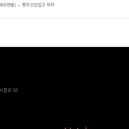
082
(맨돌) →
행주산성입구
하차
시청로 10