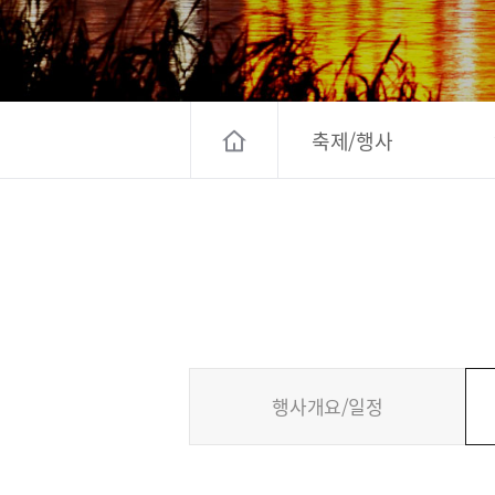
고양컨벤션뷰로
경기관광
대한민국 구석
축제/행사
행사개요/일정