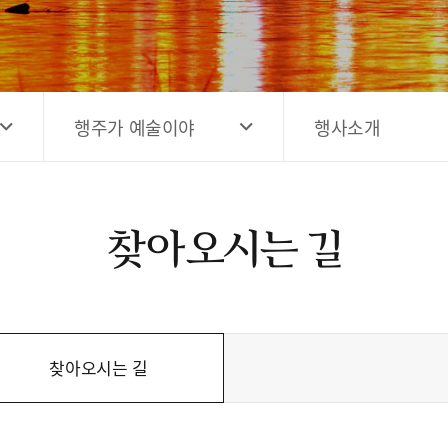
고양시 예술창작공간 해움
홍보영상
고양시 예술창작공간 새들
전자관광지도 다도라
구석
관광안내홍보물
행주가 예술이야
행사소개
찾아오시는 길
찾아오시는 길