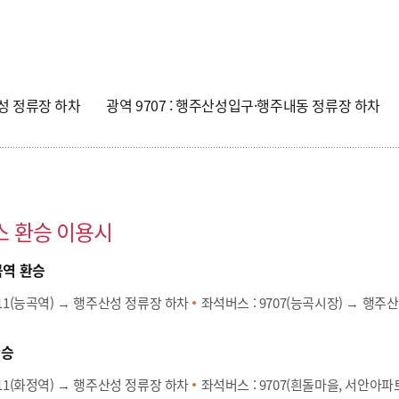
성 정류장 하차
광역 9707
: 행주산성입구·행주내동 정류장 하차
스 환승 이용시
역 환승
11
(능곡역) →
행주산성 정류장
하차
좌석버스 :
9707
(능곡시장) →
행주산
환승
11
(화정역) →
행주산성 정류장
하차
좌석버스 :
9707
(흰돌마을, 서안아파