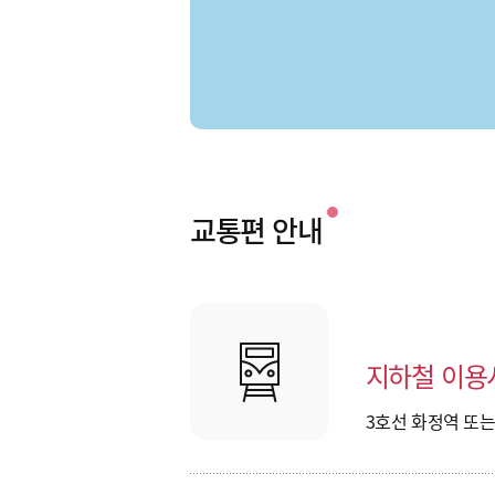
주소
경기 고양시 덕양구 행주로15
전화
031-8075-4652
교통편 안내
지하철 이용
3호선 화정역
또