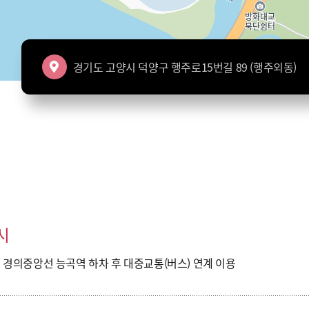
경기도 고양시 덕양구 행주로15번길 89 (행주외동)
번길 89
시
는
경의중앙선 능곡역
하차 후 대중교통(버스) 연계 이용