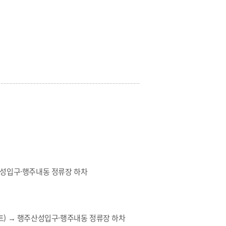
성입구·행주내동 정류장
하차
트) →
행주산성입구·행주내동 정류장
하차