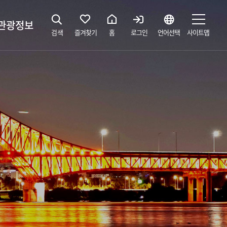
관광정보
검색
즐겨찾기
홈
로그인
언어선택
사이트맵
지
광해설사 예약하기
 공간
소