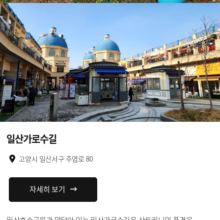
일산가로수길
고양시 일산서구 주엽로 80
자세히 보기
일산호수공원과 맞닿아 있는 일산가로수길은 산토리니의 풍경을