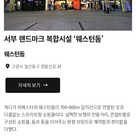
서부 랜드마크
복합시설 ‘웨스턴돔’
웨스턴돔
고양시 일산동구 정발산로 24
자세히 보기
게다가 라페스타와 웨스턴돔이 700~800m 일직선으로 연결된 것과
다름없는 스트리트형 쇼핑몰이다. 널찍한 보행자 전용거리, 콘셉트별로
구성된 쇼핑몰, 동과 동을 이어주는 원형 브릿지로 쾌적함과 편리함을
더했다.