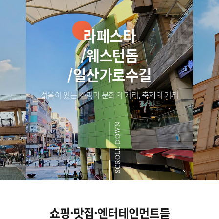
라페스타
/웨스턴돔
/일산가로수길
젊음이 있는 쇼핑과 문화의 거리, 축제의 거리
SCROLL DOWN
쇼핑·맛집·엔터테인먼트를