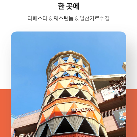
한 곳에
라페스타 & 웨스턴돔 & 일산가로수길