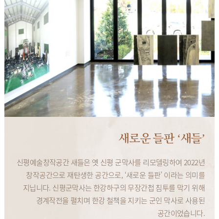
새로운 들판 ‘새들’
신평예술창작공간 새들은 옛 신평 군막사를 리모델링하여 2022년
창작공간으로 재탄생한 공간으로, ‘새로운 들판’ 이라는 의미를
지닙니다. 신평군막사는 한강하구의 무장간첩 침투를 막기 위해
경계작전을 펼치며 한강 철책을 지키는 군인 막사로 사용된
공간이었습니다.