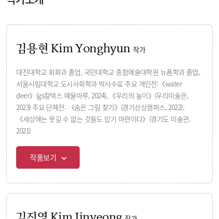
김용현 Kim Yonghyun
작가
대진대학교 회화과 졸업, 국민대학교 종합예술대학원 뉴폼학과 졸업,
서울시립대학교 도시사회학과 박사수료 주요 개인전:《water
deer》(gs칼텍스 예울마루, 2024), 《우리의 높이》(우리미술관,
2023) 주요 단체전: 《숨은 그림 찾기》(경기상상캠퍼스, 2022),
《세상에는 웃길 수 없는 것들도 있기 마련이다》(경기도 미술관,
2021)
작품보기
김진영 Kim Jinyeong
작가