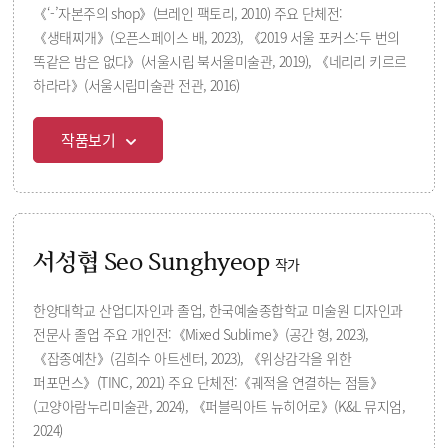
《‘-’자본주의 shop》(브레인 팩토리, 2010) 주요 단체전:
《생태찌개》(오픈스페이스 배, 2023), 《2019 서울 포커스:두 번의
똑같은 밤은 없다》(서울시립 북서울미술관, 2019), 《네리리 키르르
하라라》(서울시립미술관 전관, 2016)
작품보기
서성협 Seo Sunghyeop
작가
한양대학교 산업디자인과 졸업, 한국예술종합학교 미술원 디자인과
전문사 졸업 주요 개인전:《Mixed Sublime》(공간 형, 2023),
《잡종예찬》(김희수 아트센터, 2023), 《위상감각을 위한
퍼포먼스》(TINC, 2021) 주요 단체전:《궤적을 연결하는 점들》
(고양아람누리미술관, 2024), 《퍼블릭아트 뉴히어로》(K&L 뮤지엄,
2024)