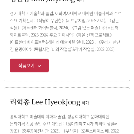
경기대학교 예술학과 졸업, 이화여자대학교 대학원 미술사학과 수료
주요 기획전시:《적당히 무난한》(서드뮤지엄, 2024-2025), 《걷는
식물》(아트센터 화이트블럭, 2024), 《그림 없는 퍼즐》(아트센터
화이트블럭, 2023-2024) 주요 기획사업:《마을 산책 프로젝트》
(아트센터 화이트블럭&헤이리 예술마을 일대, 2023), 《우리가 만난
건 운명이야》(독립서점 '너의 작업실'&작가 작업실, 2022-2023)
작품보기
리혁종 Lee Hyeokjong
작가
홍익대학교 미술대학 회화과 졸업, 성공회대학교 문화대학원
문화기획 전공 졸업 주요 개인전:《넝마철학조각가 리씨의 생활∞
창조》(충주공예전시관, 2023), 《부산물》(오픈스페이스 배, 2022),