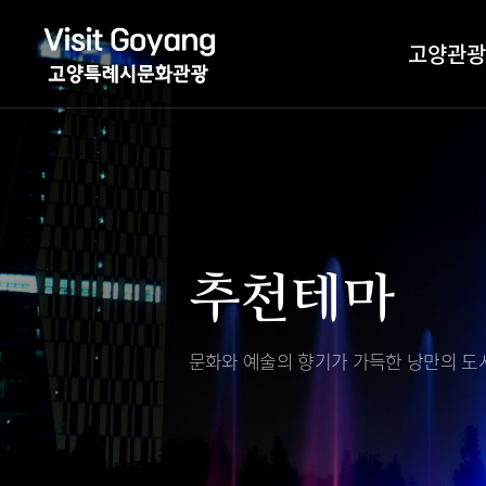
고양관광
관광특화거리
대표축제
고양관광정보센
TV속 고양 나들
축제/행사
층별안내
추천테마
야경 나들이
편의시설
자전거 나들이
오시는길
도보관광 나들이
문화와 예술의 향기가 가득한
낭만의 도시
DMZ평화의길
고양시관광협의