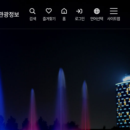
관광정보
검색
즐겨찾기
홈
로그인
언어선택
사이트맵
지
광해설사 예약하기
 공간
소