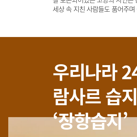
세상 속 지친 사람들도 품어주며
우리나라 2
람사르 습지
‘장항습지’