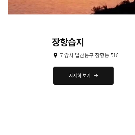
장항습지
고양시 일산동구 장항동 516
자세히 보기