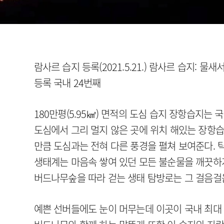
람사르 습지 등록(2021.5.21.) 람사르 습지: 
등록 국내 24번째
180만평(5.95㎢) 면적의 도심 습지 장항습지는
도심에서 그리 멀지 않은 곳에 위치 해있는 장항
만큼 도심과는 전혀 다른 풍경을 펼쳐 보여준다. 
생태계는 마음속 쌓여 있던 모든 불순물을 깨끗하게
버드나무숲을 따라 걷는 생태 탐방로는 그 걸음걸
예쁜 선버들에도 눈이 머무는데 이곳이 국내 최대