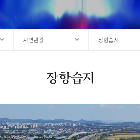
고양시 예술창작공간 해움
홍보영상
고양시 예술창작공간 새들
전자관광지도 다도라
구석
관광안내홍보물
자연관광
장항습지
장항습지