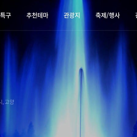
특구
추천테마
관광지
축제/행사
터 소개
행주산성
행사소개
대표먹거리
장항습
문화관
이
서오릉/서삼릉
프로그램 안내
전통시장
누리길
해설사
전시관/박물관
사전신청
템플스테이
벚꽃명
자주 묻는 질문
숙박 정보
쇼핑 정보
, 고양
회
공지사항