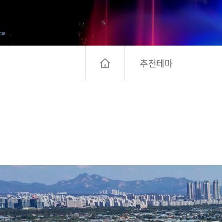
고양컨벤션뷰로
경기관광
대한민국 구석
추천테마