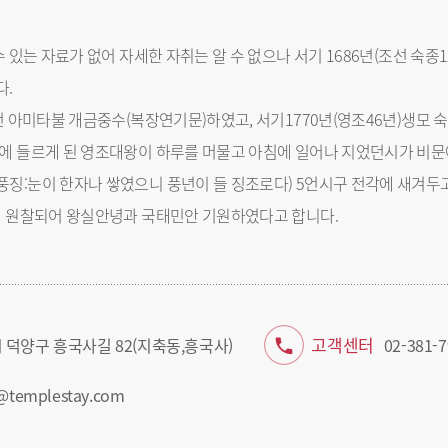
수 있는 자료가 없어 자세한 자취는 알 수 없으나 서기 1686년(조선 숙
다.
전 아미타불 개금중수(복장연기문)하였고, 서기1770년(영조46년)생모
에 들르게 된 영조대왕이 하루를 머물고 아침에 일어나 지었던시가 비문
징:눈이 한자나 쌓였으니 풍년이 들 징조로다) 5언시구 전각에 새겨두
실 원찰되어 왕실안녕과 국태민안 기원하였다고 합니다.
고객센터
 덕양구 흥국사길 82(지축동,흥국사)
02-381-7
@templestay.com