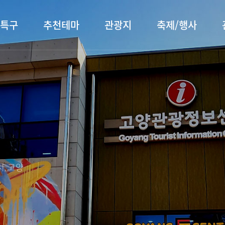
특구
추천테마
관광지
축제/행사
터 소개
행주산성
행사소개
대표먹거리
장항습
문화관
이
서오릉/서삼릉
프로그램 안내
전통시장
누리길
해설사
전시관/박물관
사전신청
템플스테이
벚꽃명
자주 묻는 질문
숙박 정보
쇼핑 정보
, 고양
회
공지사항