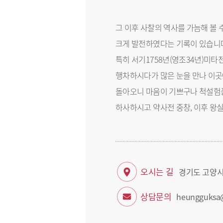
그 이후 사찰의 역사를 가늠해 볼 
크게 발전하였다는 기록이 있습니
특히 서기1758년(영조34년)미타
행차하시다가 많은 눈을 만나 이곳
돌아오니 마음이 기쁘구나 척설험풍
하사하시고 약사전 중창, 이후 왕
오시는 길
경기도 고양시
상담문의
heungguksa