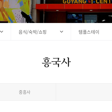
고양시 예술창작공간 해움
홍보영상
고양시 예술창작공간 새들
전자관광지도 다도라
구석
관광안내홍보물
음식/숙박/쇼핑
템플스테이
흥국사
중흥사