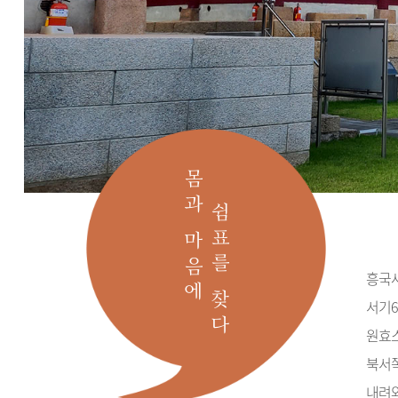
몸과 마음에
쉼표를 찾다
흥국사
서기6
원효
북서쪽
내려와