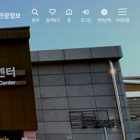
관광정보
검색
즐겨찾기
홈
로그인
언어선택
사이트맵
지
광해설사 예약하기
 공간
소