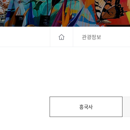
고양컨벤션뷰로
경기관광
대한민국 구석
관광정보
흥국사