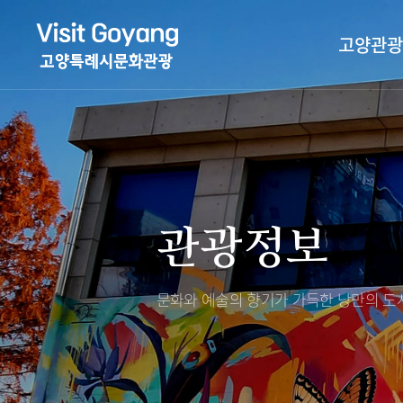
고양관광
관광특화거리
대표축제
고양관광정보센
TV속 고양 나들
축제/행사
층별안내
관광정보
야경 나들이
편의시설
자전거 나들이
오시는길
도보관광 나들이
문화와 예술의 향기가 가득한
낭만의 도시
DMZ평화의길
고양시관광협의