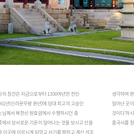
의 창건은 지금으로부터 1300여년전 전인
생각하여 본
61년(신라문무왕 원년)에 당대 최고의 고승인
일어난 곳이
스님께서 북한산 원효암에서 수행하시던 중
것이다’하시
에서 상서로운 기운이 일어나는 것을 보시고 산을
흥국사를 
 이곳에 이르시게 되었고 서기를 발하고 계신 석조