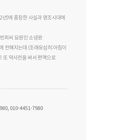
종12년)에 중창한 사실과 영조시대에
 숙빈최씨 묘원인 소녕원
에 전해지는데 (조래유심히:아침이
고 또 약사전을 써서 편액으로
980, 010-4451-7980