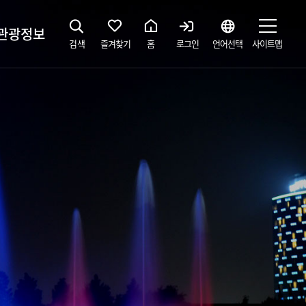
관광정보
검색
즐겨찾기
홈
로그인
언어선택
사이트맵
지
광해설사 예약하기
 공간
소