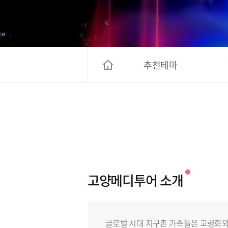
고양컨벤션뷰로
경기관광
대한민국 구석
추천테마
고양메디투어 소개
글로벌 시대 지구촌 가족들은 고령화와