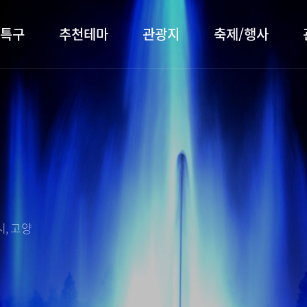
특구
추천테마
관광지
축제/행사
터 소개
행주산성
행사소개
대표먹거리
장항습
문화관
이
서오릉/서삼릉
프로그램 안내
전통시장
누리길
해설사
전시관/박물관
사전신청
템플스테이
벚꽃명
자주 묻는 질문
숙박 정보
쇼핑 정보
, 고양
회
공지사항