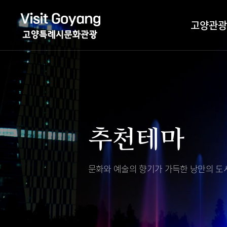
고양관광
관광특화거리
대표축제
고양관광정보센
TV속 고양 나들
축제/행사
층별안내
추천테마
야경 나들이
편의시설
자전거 나들이
오시는길
도보관광 나들이
문화와 예술의 향기가 가득한
낭만의 도시
DMZ평화의길
고양시관광협의