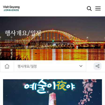
행사개요/일정
문화와 예술의 향기가 가득한
낭만의 도시, 고양
행사개요/일정
홈
행사개요/일정
찾아오시는 길