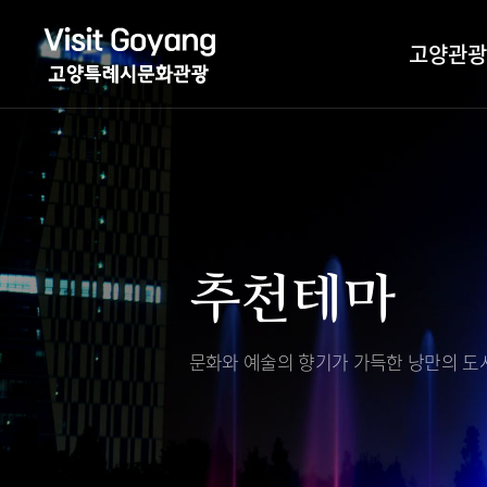
고양관광
관광특화거리
대표축제
고양관광정보센
TV속 고양 나들
축제/행사
층별안내
추천테마
야경 나들이
편의시설
자전거 나들이
오시는길
도보관광 나들이
문화와 예술의 향기가 가득한
낭만의 도시
DMZ평화의길
고양시관광협의