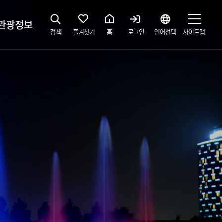
관광정보
검색
즐겨찾기
홈
로그인
언어선택
사이트맵
지
광해설사 예약하기
 공간
소