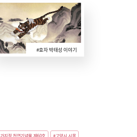
#효자 박태성 이야기
국가지정 천연기념물 제60호
#고양시 시목