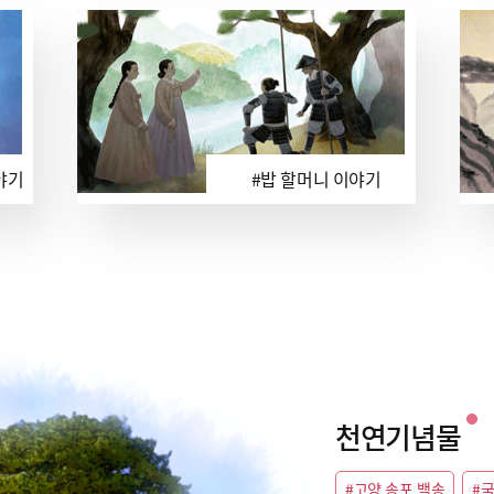
야기
#밥 할머니 이야기
천연기념물
#고양 송포 백송
#