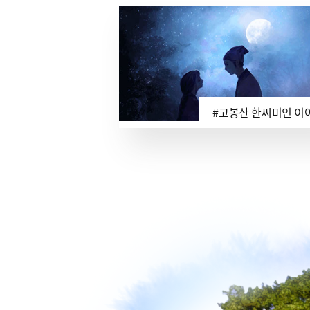
#고봉산 한씨미인 이