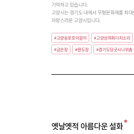
기억하고 있습니다.
고양시는 경기도 내에서 무형문화재를 최대보
자랑스러운 고양시입니다.
#고양송포호미걸이
#고양상여회다지소리
#금은장
#환도장
#경기도당굿시나위춤
옛날옛적 아름다운 설화