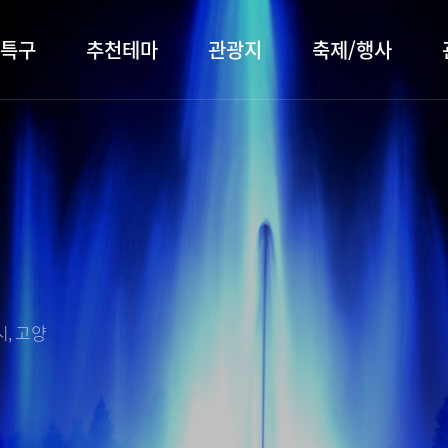
특구
추천테마
관광지
축제/행사
터 소개
행주산성
행사소개
대표먹거리
장항습
문화관
이
서오릉/서삼릉
프로그램 안내
전통시장
누리길
해설사
전시관/박물관
사전신청
템플스테이
벚꽃명
자주 묻는 질문
숙박 정보
쇼핑 정보
, 고양
회
공지사항