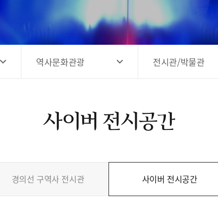
고양시 예술창작공간 해움
홍보영상
고양시 예술창작공간 새들
전자관광지도 다도라
구석
관광안내홍보물
역사문화관광
전시관/박물관
사이버 전시공간
경의선 구역사 전시관
사이버 전시공간