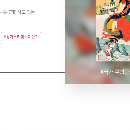
유(7개) 하고 있는
#경기소리휘몰이잡가
#국가 무형문