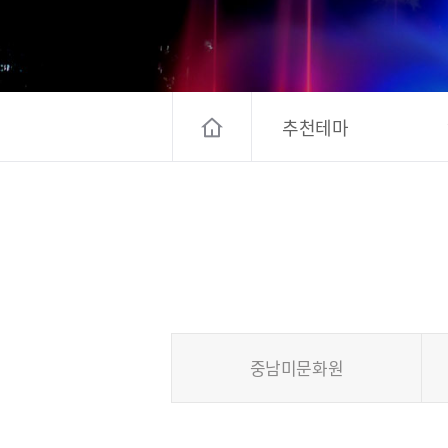
고양컨벤션뷰로
경기관광
대한민국 구석
추천테마
중남미문화원