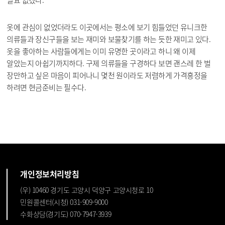
옷에 관심이 없었더라도 이곳에서는 평소에 보기 힘들었던 유니크한
의류들과 장신구들을 보는 재미와 보물찾기를 하는 듯한 재미고 있다.
옷을 좋아하는 사람들에게는 이미 유명한 곳이라고 하니 왜 이제
알았는지 아쉽기까지하다. 구제 의류들을 구경하다 보면 괜스레 한 벌
장만하고 싶은 마음이 피어나니 몇천 원이라도 저렴하게 가격흥정을
하려면 현금준비는 필수다.
개인정보처리방침
(우) 10460 경기도 고양시 덕양구 고양시청로 10
민원콜센터(시청) 031-909-9000
수화상담(경기도) 070-7947-3939