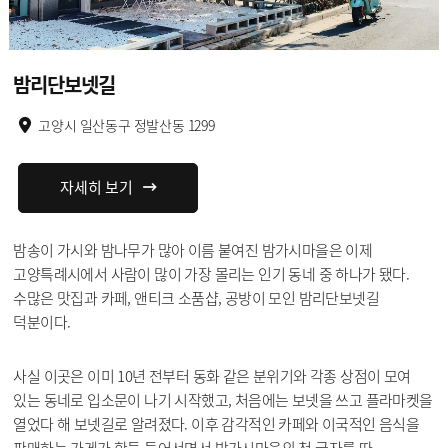
밤리단보넷길
고양시 일산동구 정발산동 1299
자세히 보기
밤송이 가시와 밤나무가 많아 이름 붙여진 밤가시마을은 이제
고양특례시에서 사람이 많이 가장 몰리는 인기 동네 중 하나가 됐다.
수많은 맛집과 카페, 앤티크 소품샵, 공방이 모인 밤리단보넷길
덕분이다.
사실 이곳은 이미 10년 전부터 동화 같은 분위기와 각종 상점이 모여
있는 동네로 입소문이 나기 시작했고, 처음에는 보넷을 쓰고 플라마켓을
열었다 해 보넷길로 알려졌다. 이후 감각적인 카페와 이국적인 음식을
판매하는 가게가 한둘 들어서면서 밤가시마을의 첫 글자를 따