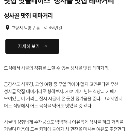
맛집 핫플레이스
‘성사골 맛집 테마거리’
성사골 맛집 테마거리
고양시 덕양구 흥도로 454번길
자세히 보기
도심에서 시골의 정취를 느낄 수 있는 성사골 맛집 테마거리.
금강산도 식후경, 고양 여행 중 무얼 먹어야 할지 고민된다면 우선
성사골 맛집 테마거리로 향해보자. 30여 개가 넘는 식당과 카페가
모여있는 이 거리는 잠시 시골에 온 듯한 정겨움을 준다. 그래서인지
어느 식당에서 어느 음식을 먹어도 맛있을 것 같다.
시골의 정취답게 주차공간도 넉넉하니 여유롭게 식사를 하고 거리를
거닐며 마음에 드는 카페에 들어가 차 한잔을 마시는 여유도 추천한다.