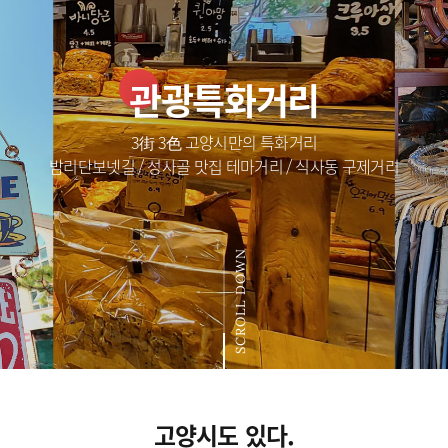
관광특화거리
3街 3色 고양시만의 특화거리
밤리단보넷길 / 성사골 맛집 테마거리 / 식사동 구제거리
SCROLL DOWN
고양시도 있다.