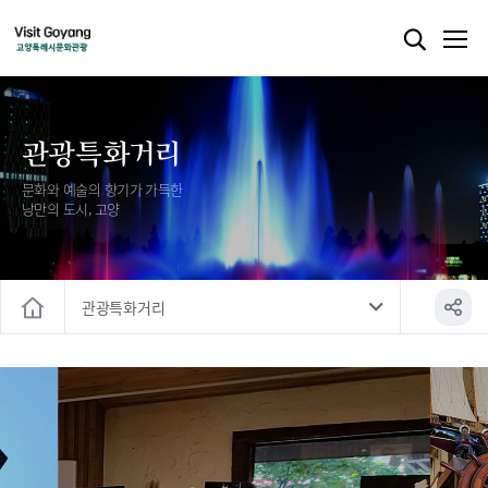
관광특화거리
문화와 예술의 향기가 가득한
낭만의 도시, 고양
관광특화거리
홈