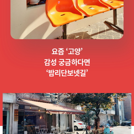
요즘 ‘고양’
감성 궁금하다면
‘밤리단보넷길’