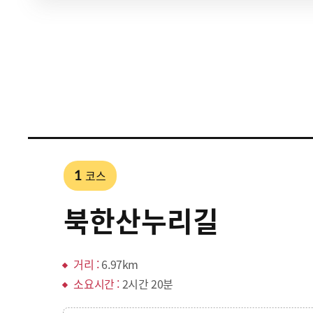
코스
1
북한산누리길
거리 :
6.97km
소요시간 :
2시간 20분