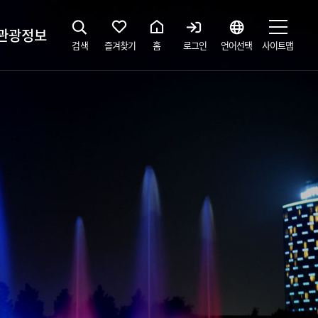
관광정보
검색
즐겨찾기
홈
로그인
언어선택
사이트맵
지
광해설사 예약하기
 공간
소