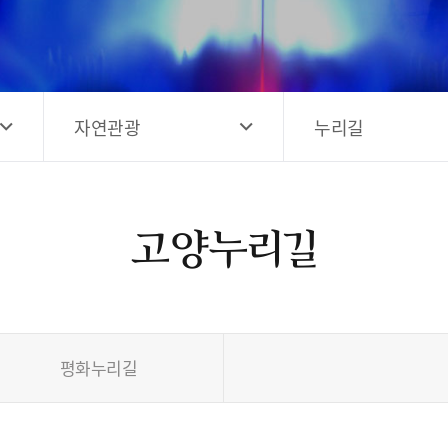
고양시 예술창작공간 해움
홍보영상
고양시 예술창작공간 새들
전자관광지도 다도라
구석
관광안내홍보물
자연관광
누리길
고양누리길
평화누리길