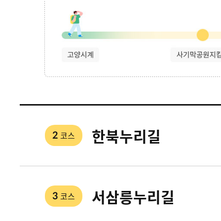
한북누리길
코스
2
서삼릉누리길
코스
3