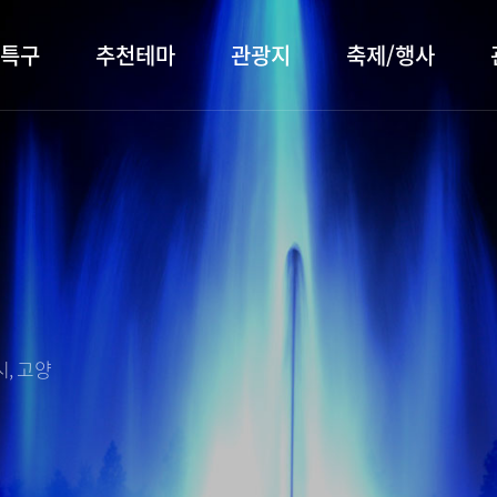
특구
추천테마
관광지
축제/행사
터 소개
행주산성
행사소개
대표먹거리
장항습
문화관
이
서오릉/서삼릉
프로그램 안내
전통시장
누리길
해설사
전시관/박물관
사전신청
템플스테이
벚꽃명
자주 묻는 질문
숙박 정보
쇼핑 정보
, 고양
회
공지사항