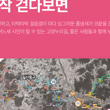
작 걷다보면
하고, 타박타박 걸음걸이 마다 싱그러운 풀냄새가 코끝을 
어느새 시인이 될 수 있는 고양누리길, 좋은 사람들과 함께