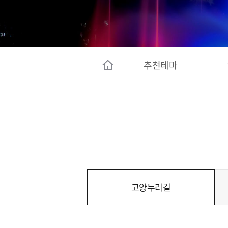
고양컨벤션뷰로
경기관광
대한민국 구석
추천테마
고양누리길