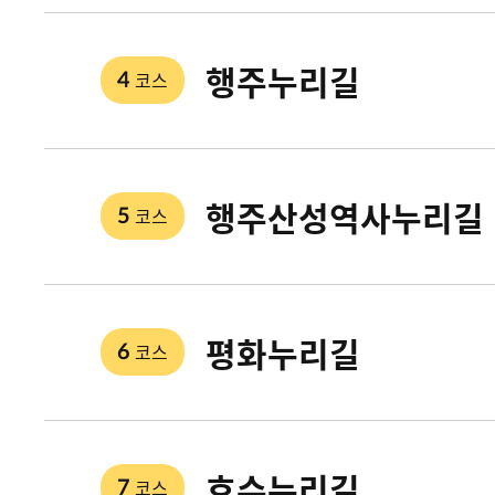
행주누리길
코스
4
행주산성역사누리길
코스
5
평화누리길
코스
6
호수누리길
코스
7