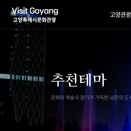
고양관광
관광특화거리
대표축제
고양관광정보센
TV속 고양 나들
축제/행사
층별안내
추천테마
야경 나들이
편의시설
자전거 나들이
오시는길
도보관광 나들이
문화와 예술의 향기가 가득한
낭만의 도시
DMZ평화의길
고양시관광협의