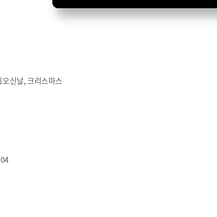
처님오신날, 크리스마스
004