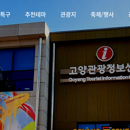
특구
추천테마
관광지
축제/행사
터 소개
행주산성
행사소개
대표먹거리
장항습
문화관
이
서오릉/서삼릉
프로그램 안내
전통시장
누리길
해설사
전시관/박물관
사전신청
템플스테이
벚꽃명
자주 묻는 질문
숙박 정보
쇼핑 정보
, 고양
회
공지사항