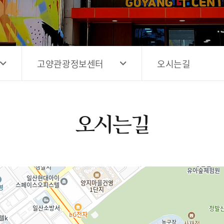
고양시 예술창작공간 해움
홍보영상
고양시 예술창작공간 새들
전자관광지도 다도라
구석
관광안내홍보물
고양관광정보센터
오시는길
오시는길