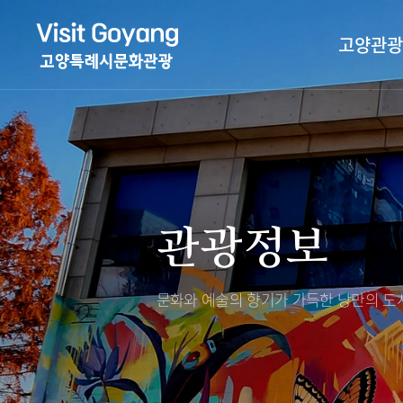
고양관광
관광특화거리
대표축제
고양관광정보센
TV속 고양 나들
축제/행사
층별안내
관광정보
야경 나들이
편의시설
자전거 나들이
오시는길
도보관광 나들이
문화와 예술의 향기가 가득한
낭만의 도시
DMZ평화의길
고양시관광협의