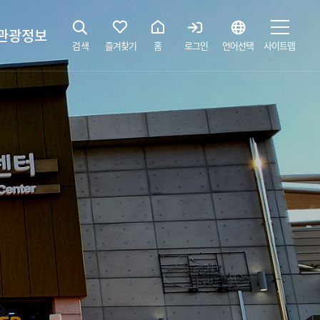
관광정보
검색
즐겨찾기
홈
로그인
언어선택
사이트맵
지
광해설사 예약하기
 공간
소