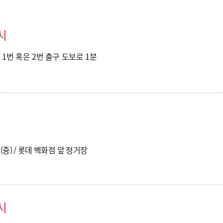
시
1번 혹은 2번 출구 도보로 1분
중) / 롯데 벡화점 앞 정거장
시