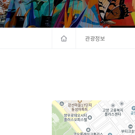
고양컨벤션뷰로
경기관광
대한민국 구석
관광정보