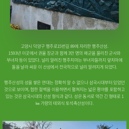
고양시 덕양구 행주로15번길 89에 자리한 행주산성.
1593년 이곳에서 권율 장군과 함께 3만 명의 왜군을 물리친 군사와
부녀자 등이 있었다. 널리 알려진 행주치마는 부녀자들까지 앞치마에
돌을 날라 싸운 이 산성에서 전국적으로 널리 알려지게 되었다.
행주산성의 성을 쌓은 연대는 정확히 알 수 없으나 삼국시대부터 있었던
것으로 보이며, 험한 절벽을 이용하면서 펼쳐지는 넓은 평야를 포함하고
있는 것은 삼국시대의 산성 형식과 같다. 성은 동서로 약간 긴 형태로 1
㎞ 가량의 테뫼식 토석축산성이다.