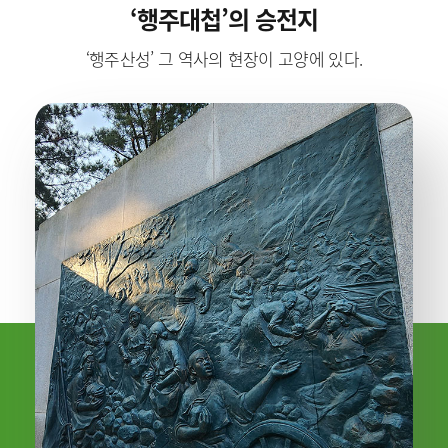
‘행주대첩’의 승전지
‘행주산성’ 그 역사의 현장이 고양에 있다.