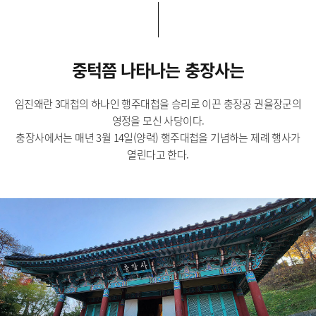
중턱쯤 나타나는 충장사는
임진왜란 3대첩의 하나인 행주대첩을 승리로 이끈 충장공 권율장군의
영정을 모신 사당이다.
충장사에서는 매년 3월 14일(양력) 행주대첩을 기념하는 제례 행사가
열린다고 한다.