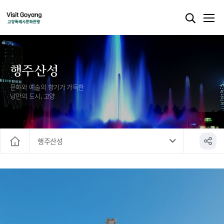
행주산성
문화와 예술의 향기가 가득한
낭만의 도시, 고양
행주산성
홈