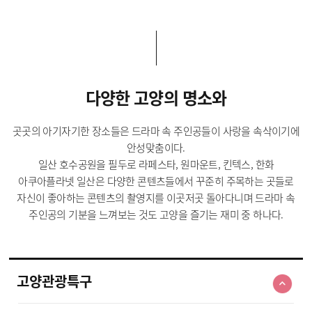
다양한 고양의 명소와
곳곳의 아기자기한 장소들은 드라마 속 주인공들이 사랑을 속삭이기에
안성맞춤이다.
일산 호수공원을 필두로 라페스타, 원마운트, 킨텍스, 한화
아쿠아플라넷 일산은 다양한 콘텐츠들에서 꾸준히 주목하는 곳들로
자신이 좋아하는 콘텐츠의 촬영지를 이곳저곳 돌아다니며 드라마 속
주인공의 기분을 느껴보는 것도 고양을 즐기는 재미 중 하나다.
고양관광특구