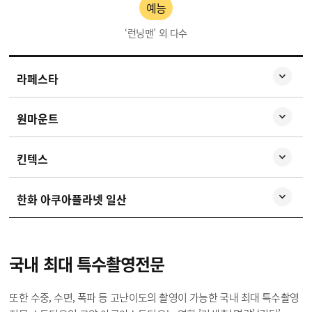
예능
‘런닝맨’ 외 다수
라페스타
원마운트
킨텍스
한화 아쿠아플라넷 일산
국내 최대
특수촬영전문
또한 수중, 수면, 폭파 등 고난이도의 촬영이 가능한 국내 최대 특수촬영