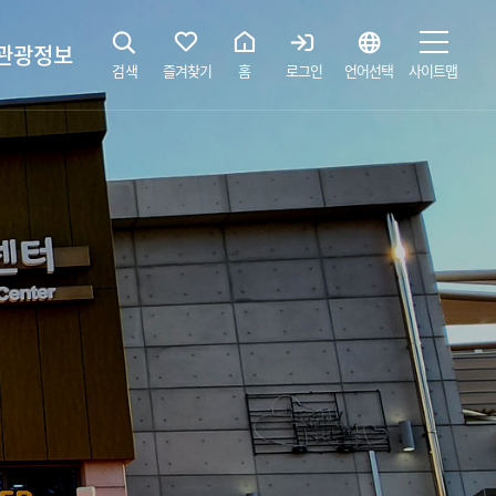
관광정보
검색
즐겨찾기
홈
로그인
언어선택
사이트맵
지
광해설사 예약하기
 공간
소