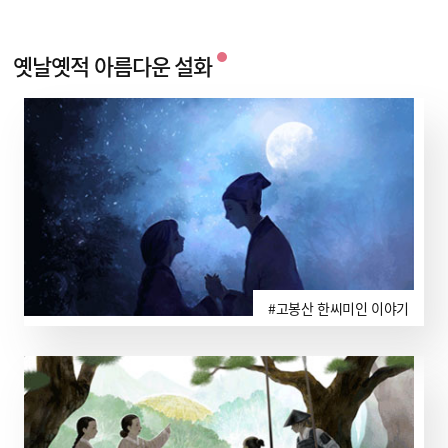
옛날옛적 아름다운 설화
#고봉산 한씨미인 이야기