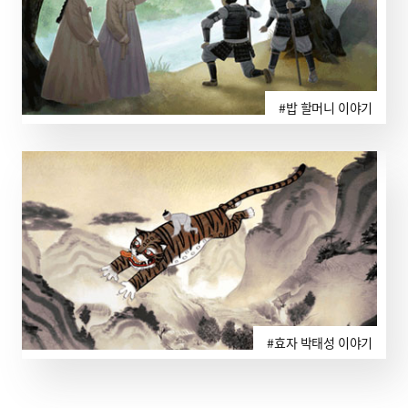
#밥 할머니 이야기
#효자 박태성 이야기