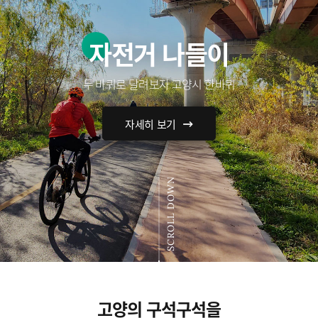
자전거 나들이
두 바퀴로 달려보자 고양시 한바퀴
자세히 보기
SCROLL DOWN
고양의 구석구석을