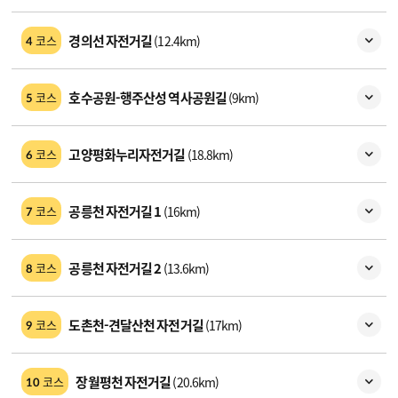
경의선 자전거길
(12.4km)
코스
4
호수공원-행주산성 역사공원길
(9km)
코스
5
고양평화누리자전거길
(18.8km)
코스
6
공릉천 자전거길 1
(16km)
코스
7
공릉천 자전거길 2
(13.6km)
코스
8
도촌천-견달산천 자전거길
(17km)
코스
9
장월평천 자전거길
(20.6km)
코스
10