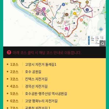
아래 코스 클릭 시 해당 코스 안내로 이동합니다.
1코스
고양시 자전거 둘레길1
2코스
호수 공원길
3코스
킨텍스 자전거길
4코스
경의선 자전거길
5코스
호수공원-행주산성 역사공원길
6코스
고양 평화누리 자전거길
7코스
공릉천 자전거길 1