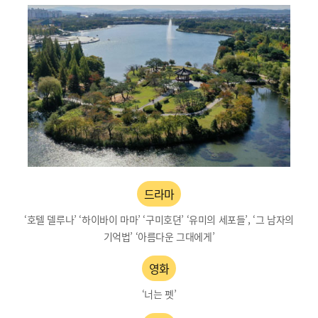
드라마
‘호텔 델루나’ ‘하이바이 마마’ ‘구미호뎐’ ‘유미의 세포들’, ‘그 남자의
기억법’ ‘아름다운 그대에게’
영화
‘너는 펫’