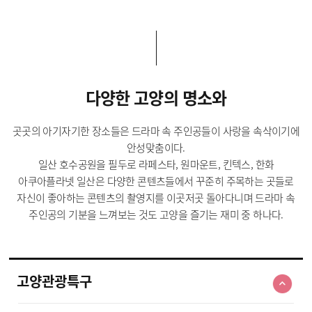
다양한 고양의 명소와
곳곳의 아기자기한 장소들은 드라마 속 주인공들이 사랑을 속삭이기에
안성맞춤이다.
일산 호수공원을 필두로 라페스타, 원마운트, 킨텍스, 한화
아쿠아플라넷 일산은 다양한 콘텐츠들에서 꾸준히 주목하는 곳들로
자신이 좋아하는 콘텐츠의 촬영지를 이곳저곳 돌아다니며 드라마 속
주인공의 기분을 느껴보는 것도 고양을 즐기는 재미 중 하나다.
고양관광특구