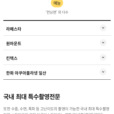
예능
‘런닝맨’ 외 다수
라페스타
원마운트
킨텍스
한화 아쿠아플라넷 일산
국내 최대
특수촬영전문
또한 수중, 수면, 폭파 등 고난이도의 촬영이 가능한 국내 최대 특수촬영