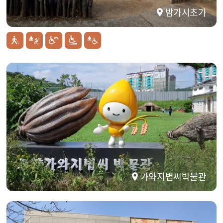
밤가시초가
가와지볍씨박물관