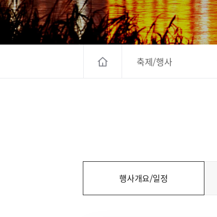
고양컨벤션뷰로
경기관광
대한민국 구석
축제/행사
행사개요/일정