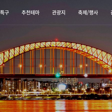
특구
추천테마
관광지
축제/행사
터 소개
행주산성
행사소개
대표먹거리
장항습
문화관
이
서오릉/서삼릉
프로그램 안내
전통시장
누리길
해설사
전시관/박물관
사전신청
템플스테이
벚꽃명
자주 묻는 질문
숙박 정보
쇼핑 정보
, 고양
회
공지사항