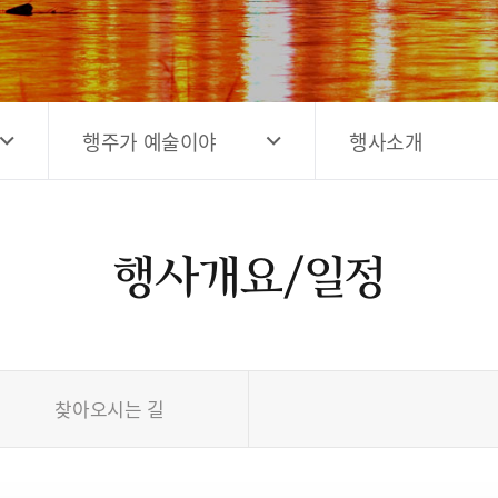
고양시 예술창작공간 해움
홍보영상
고양시 예술창작공간 새들
전자관광지도 다도라
구석
관광안내홍보물
행주가 예술이야
행사소개
행사개요/일정
찾아오시는 길