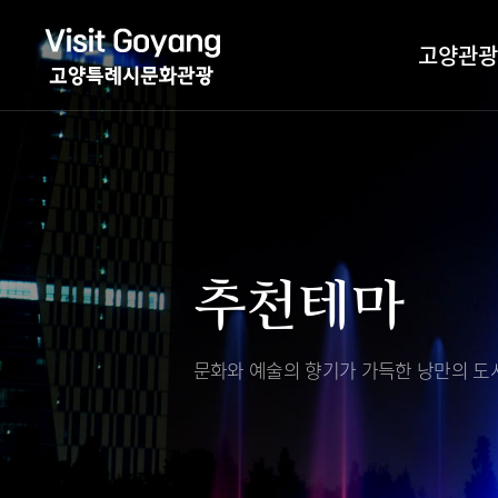
고양관광
관광특화거리
대표축제
고양관광정보센
TV속 고양 나들
축제/행사
층별안내
추천테마
야경 나들이
편의시설
자전거 나들이
오시는길
도보관광 나들이
문화와 예술의 향기가 가득한
낭만의 도시
DMZ평화의길
고양시관광협의