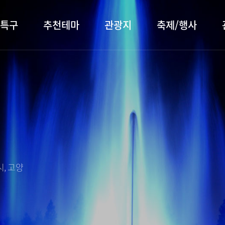
특구
추천테마
관광지
축제/행사
터 소개
행주산성
행사소개
대표먹거리
장항습
문화관
이
서오릉/서삼릉
프로그램 안내
전통시장
누리길
해설사
전시관/박물관
사전신청
템플스테이
벚꽃명
자주 묻는 질문
숙박 정보
쇼핑 정보
, 고양
회
공지사항