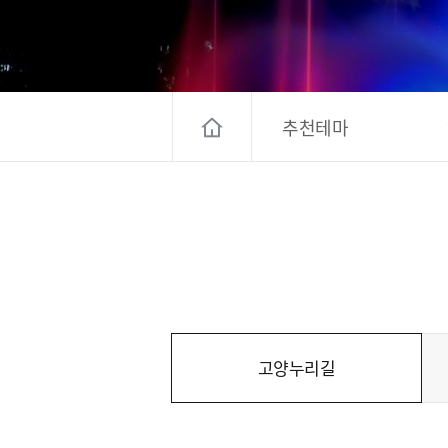
고양컨벤션뷰로
경기관광
대한민국 구석
추천테마
고양누리길