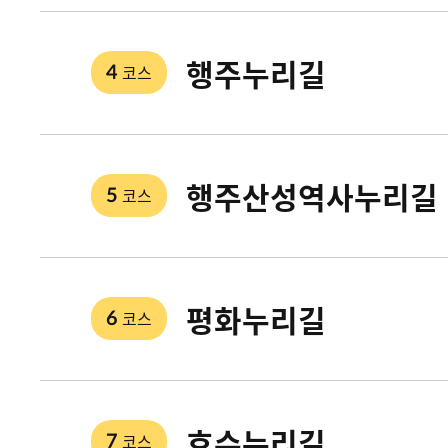
행주누리길
코스
4
행주산성역사누리길
코스
5
평화누리길
코스
6
호수누리길
코스
7