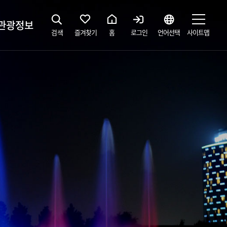
관광정보
검색
즐겨찾기
홈
로그인
언어선택
사이트맵
지
광해설사 예약하기
 공간
소