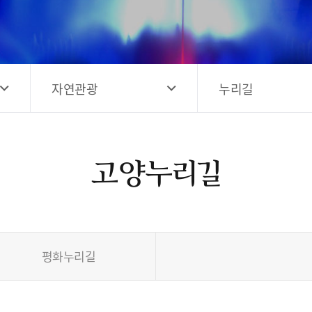
고양시 예술창작공간 해움
홍보영상
고양시 예술창작공간 새들
전자관광지도 다도라
구석
관광안내홍보물
자연관광
누리길
고양누리길
평화누리길