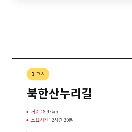
코스
1
북한산누리길
거리 :
6.97km
소요시간 :
2시간 20분