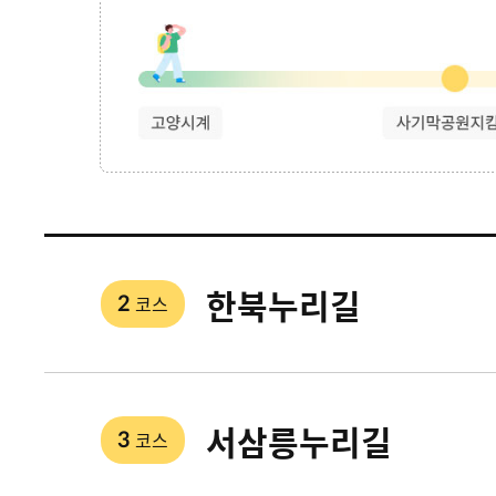
한북누리길
코스
2
서삼릉누리길
코스
3