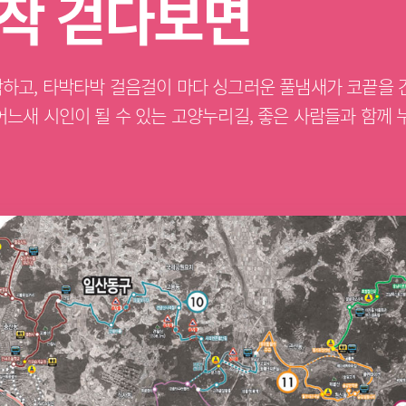
작 걷다보면
하고, 타박타박 걸음걸이 마다 싱그러운 풀냄새가 코끝을 
어느새 시인이 될 수 있는 고양누리길, 좋은 사람들과 함께