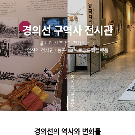
경의선 구역사 전시관
열차 대신 추억이 정차하는 곳
일산역 전시관 / 능곡 1904 토당문화플랫폼
SCROLL DOWN
경의선의 역사와 변화를