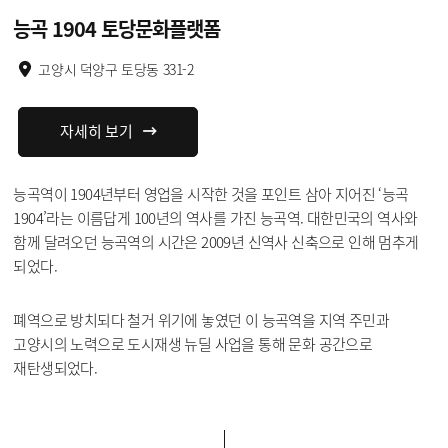
능곡 1904 토당문화플랫폼
고양시 덕양구 토당동 331-2
자세히 보기
능곡역이 1904년부터 영업을 시작한 것을 포인트 삼아 지어진 ‘능곡
1904’라는 이름답게 100년의 역사를 가진 능곡역. 대한민국의 역사와
함께 달려오던 능곡역의 시간은 2009년 신역사 신축으로 인해 멈추게
되었다.
폐역으로 방치되다 철거 위기에 놓였던 이 능곡역을 지역 주민과
고양시의 노력으로 도시재생 뉴딜 사업을 통해 문화 공간으로
재탄생되었다.