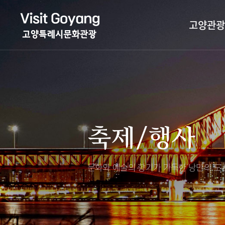
고양관광
관광특화거리
대표축제
고양관광정보센
TV속 고양 나들
축제/행사
층별안내
축제/행사
야경 나들이
편의시설
자전거 나들이
오시는길
도보관광 나들이
문화와 예술의 향기가 가득한
낭만의 도시
DMZ평화의길
고양시관광협의