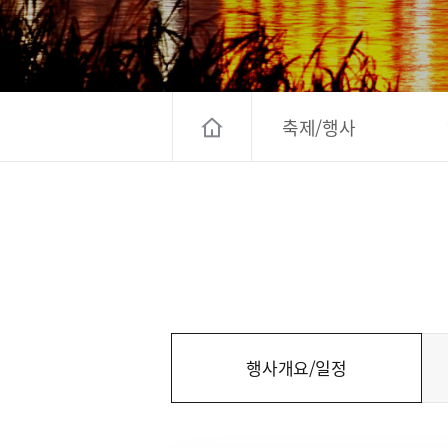
고양컨벤션뷰로
경기관광
대한민국 구석
축제/행사
행사개요/일정