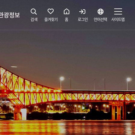
관광정보
검색
즐겨찾기
홈
로그인
언어선택
사이트맵
지
광해설사 예약하기
 공간
소