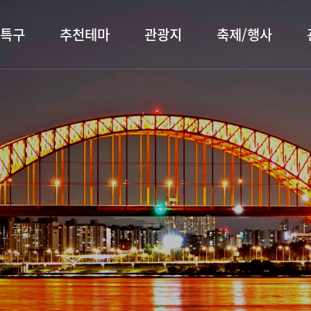
특구
추천테마
관광지
축제/행사
터 소개
행주산성
행사소개
대표먹거리
장항습
문화관
이
서오릉/서삼릉
프로그램 안내
전통시장
누리길
해설사
전시관/박물관
사전신청
템플스테이
벚꽃명
자주 묻는 질문
숙박 정보
쇼핑 정보
, 고양
회
공지사항