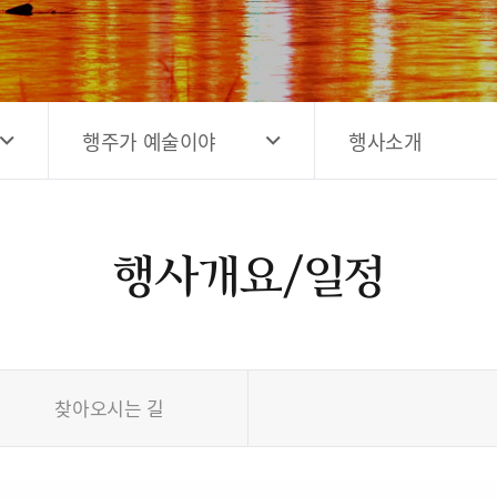
고양시 예술창작공간 해움
홍보영상
고양시 예술창작공간 새들
전자관광지도 다도라
구석
관광안내홍보물
행주가 예술이야
행사소개
행사개요/일정
찾아오시는 길