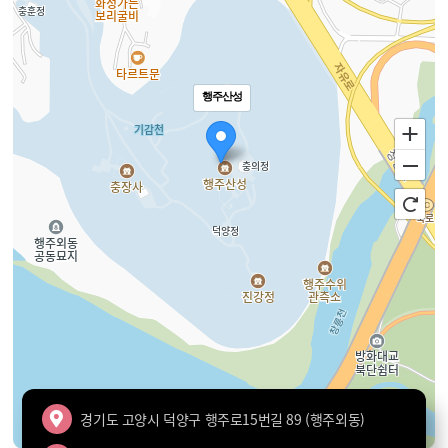
행주산성
경기도 고양시 덕양구 행주로15번길 89 (행주외동)
100m