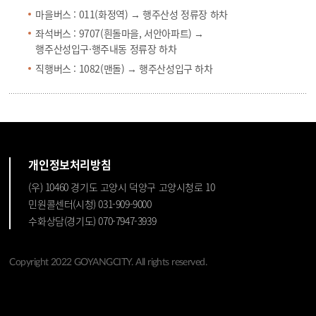
마을버스 :
011
(화정역) →
행주산성 정류장
하차
좌석버스 :
9707
(흰돌마을, 서안아파트) →
행주산성입구·행주내동 정류장
하차
직행버스 :
1082
(맨돌) →
행주산성입구
하차
개인정보처리방침
(우) 10460 경기도 고양시 덕양구 고양시청로 10
민원콜센터(시청) 031-909-9000
수화상담(경기도) 070-7947-3939
Copyright 2022 GOYANGCITY. All rights reserved.