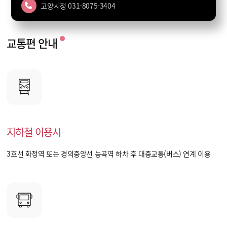
고양시청 031-8075-3404
주소
경기 고양시 덕양구 행주로15번길 89
전화
031-8075-4652
교통편 안내
지하철 이용시
3호선 화정역
또는
경의중앙선 능곡역
하차 후 대중교통(버스) 연계 이용