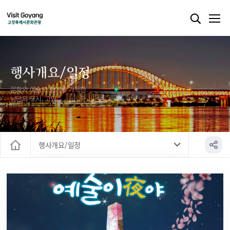
행사개요/일정
문화와 예술의 향기가 가득한
낭만의 도시, 고양
행사개요/일정
홈
행사개요/일정
찾아오시는 길