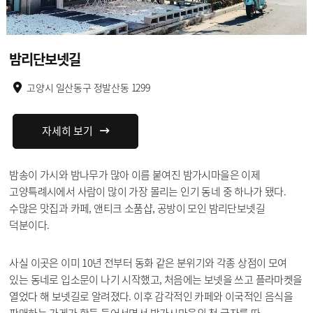
밤리단보넷길
고양시 일산동구 정발산동 1299
자세히 보기
밤송이 가시와 밤나무가 많아 이름 붙여진 밤가시마을은 이제
고양특례시에서 사람이 많이 가장 몰리는 인기 동네 중 하나가 됐다.
수많은 맛집과 카페, 앤티크 소품샵, 공방이 모인 밤리단보넷길
덕분이다.
사실 이곳은 이미 10년 전부터 동화 같은 분위기와 각종 상점이 모여
있는 동네로 입소문이 나기 시작했고, 처음에는 보넷을 쓰고 플라마켓을
열었다 해 보넷길로 알려졌다. 이후 감각적인 카페와 이국적인 음식을
판매하는 가게가 한둘 들어서면서 밤가시마을의 첫 글자를 따