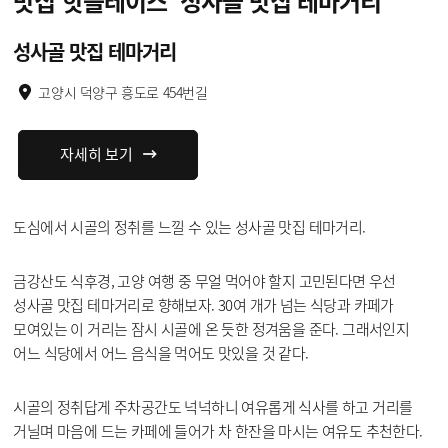
맛집 핫플레이스
‘성사골 맛집 테마거리’
성사골 맛집 테마거리
고양시 덕양구 흥도로 454번길
자세히 보기
도심에서 시골의 정취를 느낄 수 있는 성사골 맛집 테마거리.
금강산도 식후경, 고양 여행 중 무얼 먹어야 할지 고민된다면 우선
성사골 맛집 테마거리로 향해보자. 30여 개가 넘는 식당과 카페가
모여있는 이 거리는 잠시 시골에 온 듯한 정겨움을 준다. 그래서인지
어느 식당에서 어느 음식을 먹어도 맛있을 것 같다.
시골의 정취답게 주차공간도 넉넉하니 여유롭게 식사를 하고 거리를
거닐며 마음에 드는 카페에 들어가 차 한잔을 마시는 여유도 추천한다.