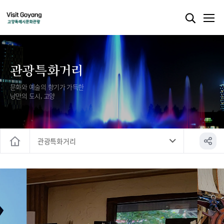
관광특화거리
문화와 예술의 향기가 가득한
낭만의 도시, 고양
관광특화거리
홈