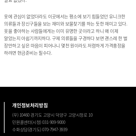
옷에 관심이 없었더라도 이곳에서는 평소에 보기 힘들었던 유니크한
의류들과 장신구들을 보는 재미와 보물찾기를 하는 듯한 재미고 있다.
옷을 좋아하는 사람들에게는 이미 유명한 곳이라고 하니 왜 이제
알았는지 아쉽기까지하다. 구제 의류들을 구경하다 보면 괜스레 한 벌
장만하고 싶은 마음이 피어나니 몇천 원이라도 저렴하게 가격흥정을
하려면 현금준비는 필수다.
개인정보처리방침
(우) 10460 경기도 고양시 덕양구 고양시청로 10
민원콜센터(시청) 031-909-9000
수화상담(경기도) 070-7947-3939