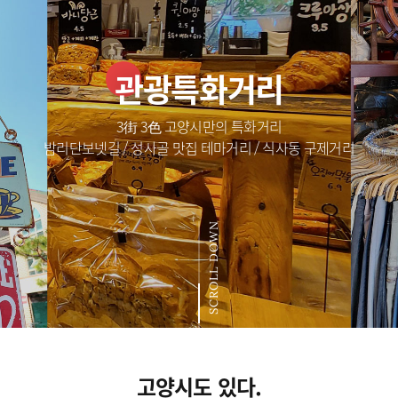
관광특화거리
3街 3色 고양시만의 특화거리
밤리단보넷길 / 성사골 맛집 테마거리 / 식사동 구제거리
SCROLL DOWN
고양시도 있다.