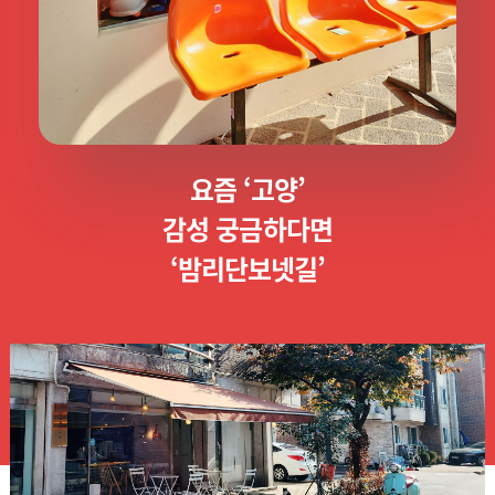
요즘 ‘고양’
감성 궁금하다면
‘밤리단보넷길’