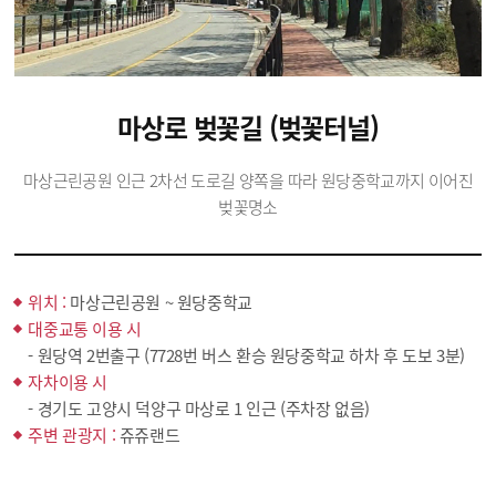
마상로 벚꽃길 (벚꽃터널)
마상근린공원 인근 2차선 도로길 양쪽을 따라 원당중학교까지 이어진
벚꽃명소
위치 :
마상근린공원 ~ 원당중학교
대중교통 이용 시
- 원당역 2번출구 (7728번 버스 환승 원당중학교 하차 후 도보 3분)
자차이용 시
- 경기도 고양시 덕양구 마상로 1 인근 (주차장 없음)
주변 관광지 :
쥬쥬랜드