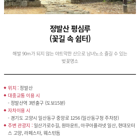
정발산 평심루
(꽃길 속 쉼터)
해발 90m가 되지 않는 야트막한 산으로 남녀노소 즐길 수 있는
벚꽃명소
위치 :
정발산
대중교통 이용 시
- 정발산역 3번출구 (도보15분)
자차이용 시
- 경기도 고양시 일산동구 중앙로 1256 (일산동구청 주차장)
주변 관광지 :
일산가로수길, 원마운트, 아쿠아플라넷 일산, 현대모터
스 고양, 라페스타, 웨스턴돔