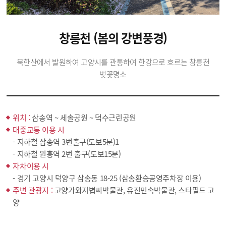
창릉천 (봄의 강변풍경)
북한산에서 발원하여 고양시를 관통하여 한강으로 흐르는 창릉천
벚꽃명소
위치 :
삼송역 ~ 세솔공원 ~ 덕수근린공원
대중교통 이용 시
- 지하철 삼송역 3번출구(도보5분)1
- 지하철 원흥역 2번 출구(도보15분)
자차이용 시
- 경기 고양시 덕양구 삼송동 18-25 (삼송환승공영주차장 이용)
주변 관광지 :
고양가와지볍씨박물관, 유진민속박물관, 스타필드 고
양