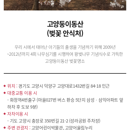
고양둥이동산
(벚꽃 안식처)
우리 시에서 태어난 아기들의 출생을 기념하기 위해 2009년
~2012년까지 4회 나무심기를 시행하여 왕벚나무 기념식수로 가득한
고양둥이동산 벚꽃명소
위치 :
경기도 고양시 덕양구 고양대로1432번길 84-18 인근
대중교통 이용 시
- 화정역4번출구 (마을027번 버스 환승 5단지 삼성ㆍ삼익아파트 앞
하차 후 도보 9분)
자차이용 시
- 기도 고양시 충장로 350번길 21-2 (성라공원 주차장)
주변 관광지 :
고양어린이박물관, 고양어울림누리