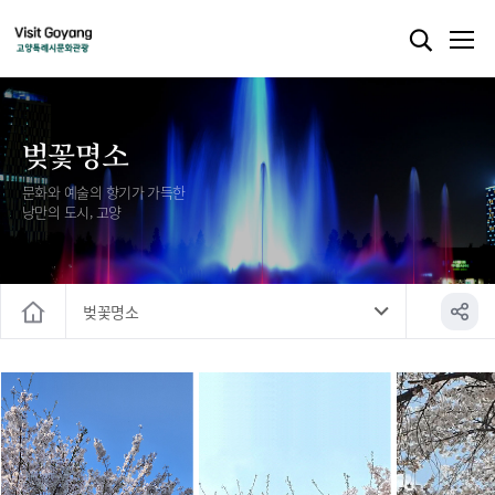
벚꽃명소
문화와 예술의 향기가 가득한
낭만의 도시, 고양
벚꽃명소
홈