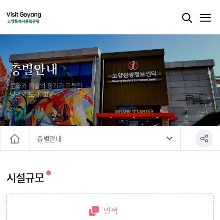
층별안내
문화와 예술의 향기가 가득한
낭만의 도시, 고양
층별안내
홈
시설규모
면적