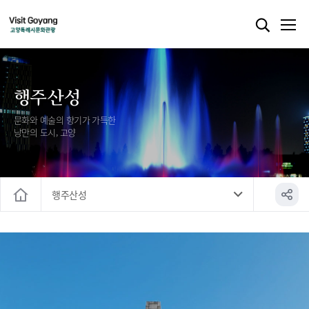
행주산성
문화와 예술의 향기가 가득한
낭만의 도시, 고양
행주산성
홈