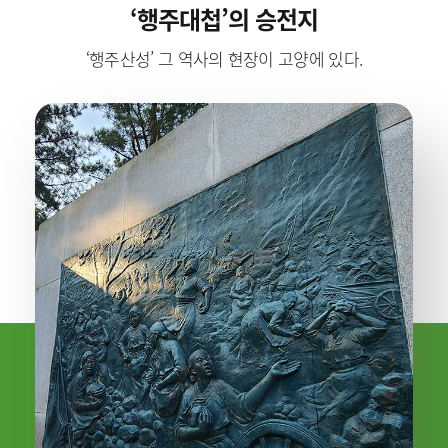
‘행주대첩’의 승전지
‘행주산성’ 그 역사의 현장이 고양에 있다.