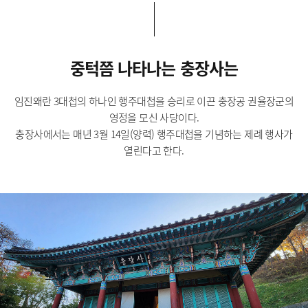
중턱쯤 나타나는 충장사는
임진왜란 3대첩의 하나인 행주대첩을 승리로 이끈 충장공 권율장군의
영정을 모신 사당이다.
충장사에서는 매년 3월 14일(양력) 행주대첩을 기념하는 제례 행사가
열린다고 한다.