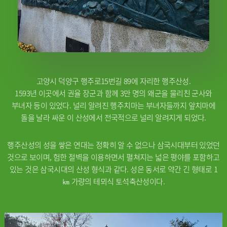
고양시 덕양구 행주로15번길 89에 자리한 행주산성.
1593년 이곳에서 권율 장군과 함께 3만 명의 왜군을 물리친 군사와
부녀자 등이 있었다. 널리 알려진 행주치마는 부녀자들까지 앞치마에
돌을 날라 싸운 이 산성에서 전국적으로 널리 알려지게 되었다.
행주산성의 성을 쌓은 연대는 정확히 알 수 없으나 삼국시대부터 있었던
것으로 보이며, 험한 절벽을 이용하면서 펼쳐지는 넓은 평야를 포함하고
있는 것은 삼국시대의 산성 형식과 같다. 성은 동서로 약간 긴 형태로 1
㎞ 가량의 테뫼식 토석축산성이다.