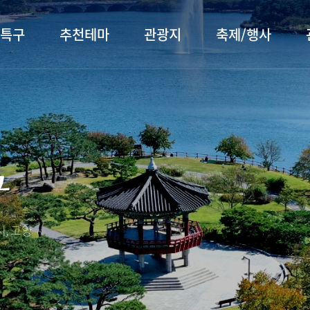
특구
추천테마
관광지
축제/행사
터 소개
행주산성
행사소개
대표먹거리
장항습
문화관
이
서오릉/서삼릉
프로그램 안내
전통시장
누리길
해설사
구
전시관/박물관
사전신청
템플스테이
벚꽃명
자주 묻는 질문
숙박 정보
쇼핑 정보
, 고양
회
공지사항