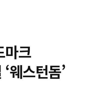
드마크
 ‘웨스턴돔’