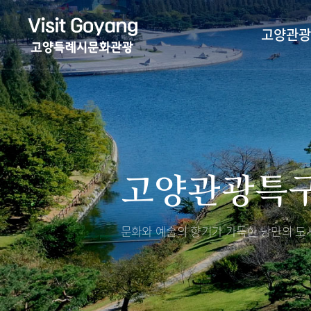
고양관광
관광특화거리
대표축제
고양관광정보센
TV속 고양 나들
축제/행사
층별안내
고양관광특
야경 나들이
편의시설
자전거 나들이
오시는길
도보관광 나들이
문화와 예술의 향기가 가득한
낭만의 도시
DMZ평화의길
고양시관광협의