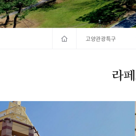
고양컨벤션뷰로
경기관광
대한민국 구석
고양관광특구
라페