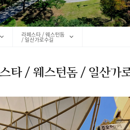
고양시 예술창작공간 해움
홍보영상
고양시 예술창작공간 새들
전자관광지도 다도라
구석
관광안내홍보물
라페스타 / 웨스턴돔
/ 일산가로수길
스타 / 웨스턴돔 / 일산가