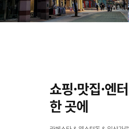
쇼핑·맛집·엔
한 곳에
라페스타 & 웨스턴돔 & 일산가