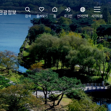
관광정보
검색
즐겨찾기
홈
로그인
언어선택
사이트맵
지
광해설사 예약하기
 공간
소