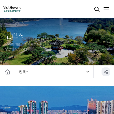
킨텍스
문화와 예술의 향기가 가득한
낭만의 도시, 고양
킨텍스
홈