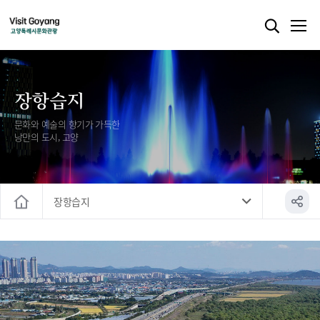
장항습지
문화와 예술의 향기가 가득한
낭만의 도시, 고양
장항습지
홈