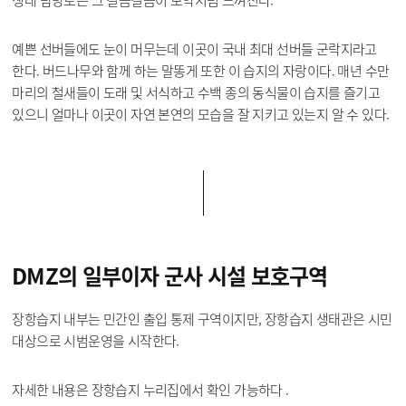
예쁜 선버들에도 눈이 머무는데 이곳이 국내 최대 선버들 군락지라고
한다. 버드나무와 함께 하는 말똥게 또한 이 습지의 자랑이다. 매년 수만
마리의 철새들이 도래 및 서식하고 수백 종의 동식물이 습지를 즐기고
있으니 얼마나 이곳이 자연 본연의 모습을 잘 지키고 있는지 알 수 있다.
DMZ의 일부이자
군사 시설 보호구역
장항습지 내부는 민간인 출입 통제 구역이지만, 장항습지 생태관은 시민
대상으로 시범운영을 시작한다.
자세한 내용은 장항습지 누리집에서 확인 가능하다 .