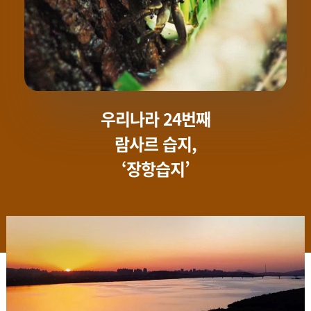
우리나라 24번째
람사르 습지,
‘장항습지’