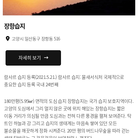
장항습지
고양시 일산동구 장항동 516
자세히 보기
람사르 습지 등록(2021.5.21.) 람사르 습지: 물새서식처 국제적으로
중요한 습지 등록 국내 24번째
180만평(5.95㎢) 면적의 도심 습지 장항습지는 국가 습지 보호지역이다.
고양의 도심에서 그리 멀지 않은 곳에 위치 해있는 장항습지는 짧은
이동 거리가 의심될 만큼 도심과는 전혀 다른 풍경을 펼쳐 보여준다. 탁
트인 하늘과 강 그리고 습지의 생태계는 마음속 쌓여 있던 모든
불순물을 깨끗하게 정화 시켜준다. 20만 평의 버드나무숲을 따라 걷는
생태 탐방로는 그 걸음걸음이 보약처럼 느껴진다.