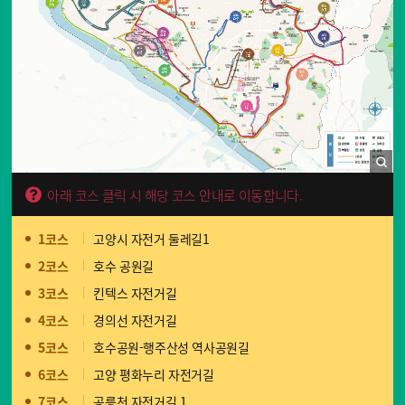
아래 코스 클릭 시 해당 코스 안내로 이동합니다.
1코스
고양시 자전거 둘레길1
2코스
호수 공원길
3코스
킨텍스 자전거길
4코스
경의선 자전거길
5코스
호수공원-행주산성 역사공원길
6코스
고양 평화누리 자전거길
7코스
공릉천 자전거길 1