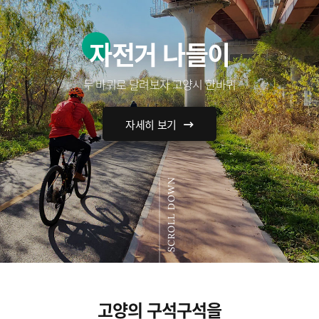
자전거 나들이
두 바퀴로 달려보자 고양시 한바퀴
자세히 보기
SCROLL DOWN
고양의 구석구석을