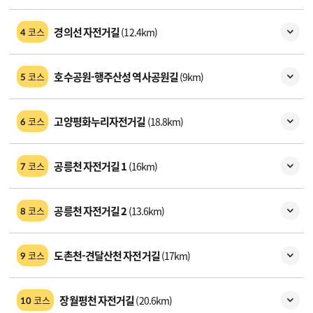
경의선 자전거길
(12.4km)
코스
4
호수공원-행주산성 역사공원길
(9km)
코스
5
고양평화누리자전거길
(18.8km)
코스
6
공릉천 자전거길 1
(16km)
코스
7
공릉천 자전거길 2
(13.6km)
코스
8
도촌천-견달산천 자전거길
(17km)
코스
9
장월평천 자전거길
(20.6km)
코스
10