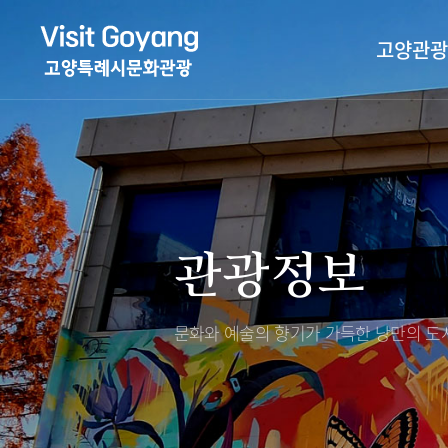
고양관광
관광특화거리
대표축제
고양관광정보센
TV속 고양 나들
축제/행사
층별안내
관광정보
야경 나들이
편의시설
자전거 나들이
오시는길
도보관광 나들이
문화와 예술의 향기가 가득한
낭만의 도시
DMZ평화의길
고양시관광협의