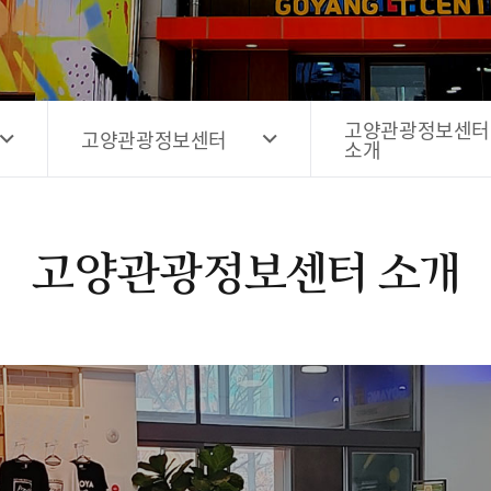
고양시 예술창작공간 해움
홍보영상
고양시 예술창작공간 새들
전자관광지도 다도라
구석
관광안내홍보물
고양관광정보센터
고양관광정보센터
소개
고양관광정보센터 소개