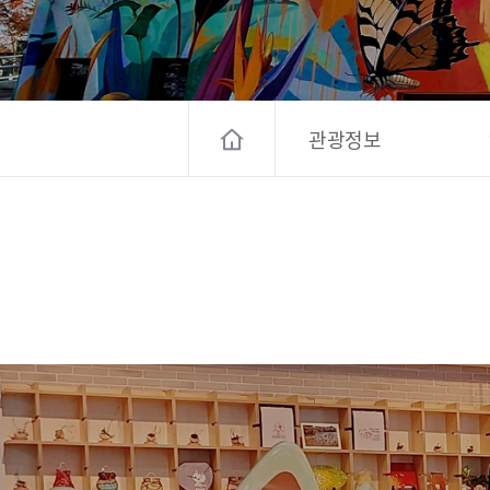
고양컨벤션뷰로
경기관광
대한민국 구석
관광정보