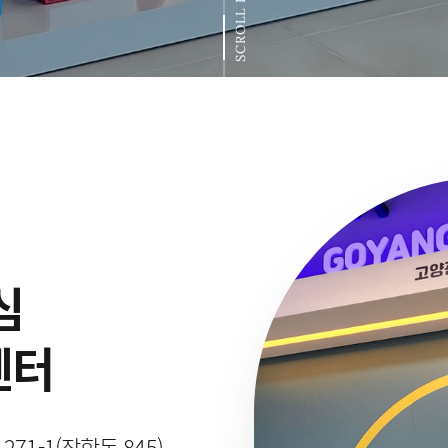
SCROLL DOWN
심
센터
1-1(장항동 845)