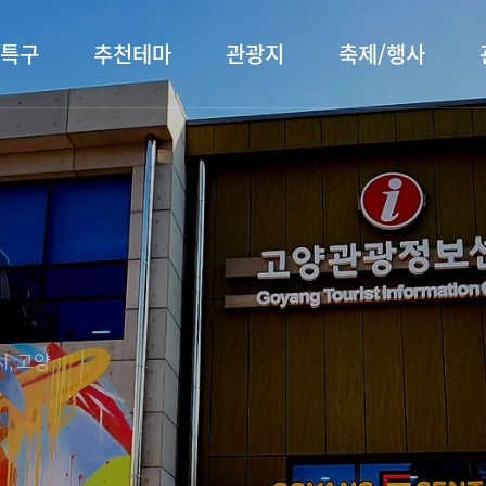
특구
추천테마
관광지
축제/행사
터 소개
행주산성
행사소개
대표먹거리
장항습
문화관
이
서오릉/서삼릉
프로그램 안내
전통시장
누리길
해설사
전시관/박물관
사전신청
템플스테이
벚꽃명
자주 묻는 질문
숙박 정보
쇼핑 정보
, 고양
회
공지사항