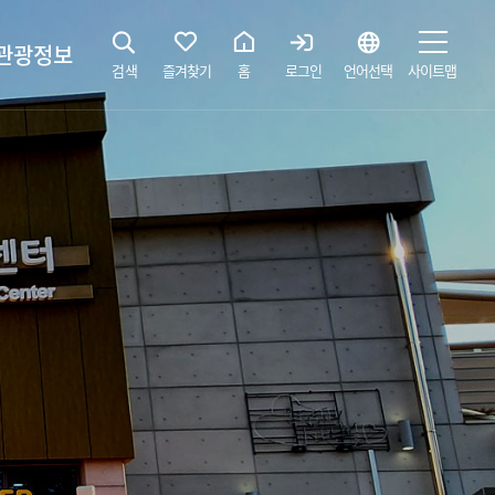
관광정보
검색
즐겨찾기
홈
로그인
언어선택
사이트맵
지
광해설사 예약하기
 공간
소