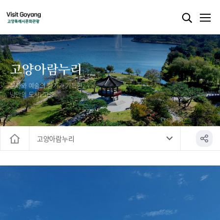
고양아람누리
문화와 예술의 향기가 가득한
낭만의 도시, 고양
고양아람누리
홈