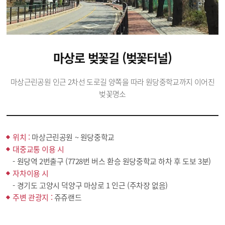
마상로 벚꽃길 (벚꽃터널)
마상근린공원 인근 2차선 도로길 양쪽을 따라 원당중학교까지 이어진
벚꽃명소
위치 :
마상근린공원 ~ 원당중학교
대중교통 이용 시
- 원당역 2번출구 (7728번 버스 환승 원당중학교 하차 후 도보 3분)
자차이용 시
- 경기도 고양시 덕양구 마상로 1 인근 (주차장 없음)
주변 관광지 :
쥬쥬랜드