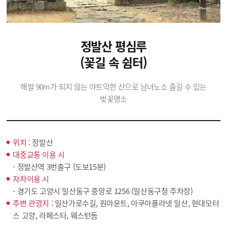
정발산 평심루
(꽃길 속 쉼터)
해발 90m가 되지 않는 야트막한 산으로 남녀노소 즐길 수 있는
벚꽃명소
위치 :
정발산
대중교통 이용 시
- 정발산역 3번출구 (도보15분)
자차이용 시
- 경기도 고양시 일산동구 중앙로 1256 (일산동구청 주차장)
주변 관광지 :
일산가로수길, 원마운트, 아쿠아플라넷 일산, 현대모터
스 고양, 라페스타, 웨스턴돔