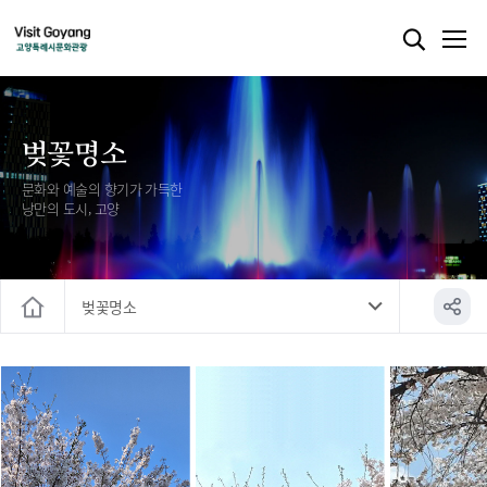
벚꽃명소
문화와 예술의 향기가 가득한
낭만의 도시, 고양
벚꽃명소
홈