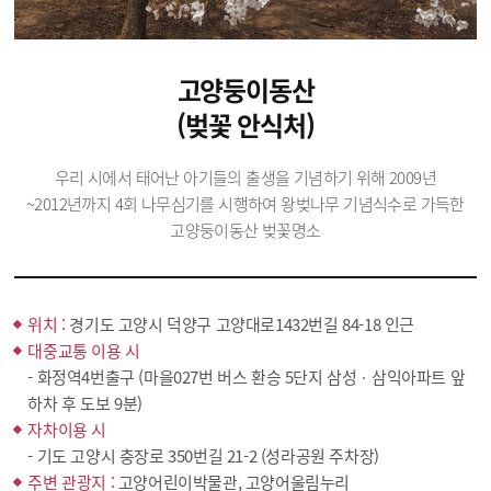
고양둥이동산
(벚꽃 안식처)
우리 시에서 태어난 아기들의 출생을 기념하기 위해 2009년
~2012년까지 4회 나무심기를 시행하여 왕벚나무 기념식수로 가득한
고양둥이동산 벚꽃명소
위치 :
경기도 고양시 덕양구 고양대로1432번길 84-18 인근
대중교통 이용 시
- 화정역4번출구 (마을027번 버스 환승 5단지 삼성ㆍ삼익아파트 앞
하차 후 도보 9분)
자차이용 시
- 기도 고양시 충장로 350번길 21-2 (성라공원 주차장)
주변 관광지 :
고양어린이박물관, 고양어울림누리