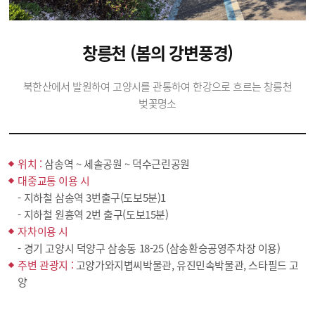
창릉천 (봄의 강변풍경)
북한산에서 발원하여 고양시를 관통하여 한강으로 흐르는 창릉천
벚꽃명소
위치 :
삼송역 ~ 세솔공원 ~ 덕수근린공원
대중교통 이용 시
- 지하철 삼송역 3번출구(도보5분)1
- 지하철 원흥역 2번 출구(도보15분)
자차이용 시
- 경기 고양시 덕양구 삼송동 18-25 (삼송환승공영주차장 이용)
주변 관광지 :
고양가와지볍씨박물관, 유진민속박물관, 스타필드 고
양