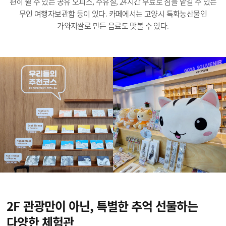
편히 쉴 수 있는 공유 오피스, 수유실, 24시간 무료로 짐을 맡길 수 있는
무인 여행자보관함 등이 있다. 카페에서는 고양시 특화농산물인
가와지쌀로 만든 음료도 맛볼 수 있다.
2F 관광만이 아닌,
특별한 추억 선물하는
다양한 체험관