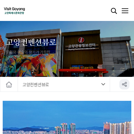
고양컨벤션뷰로
문화와 예술의 향기가 가득한
낭만의 도시, 고양
고양컨벤션뷰로
홈