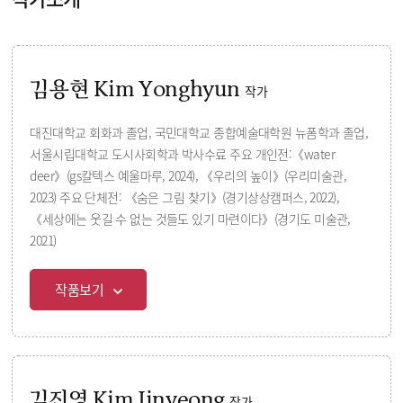
김용현 Kim Yonghyun
작가
대진대학교 회화과 졸업, 국민대학교 종합예술대학원 뉴폼학과 졸업,
서울시립대학교 도시사회학과 박사수료 주요 개인전:《water
deer》(gs칼텍스 예울마루, 2024), 《우리의 높이》(우리미술관,
2023) 주요 단체전: 《숨은 그림 찾기》(경기상상캠퍼스, 2022),
《세상에는 웃길 수 없는 것들도 있기 마련이다》(경기도 미술관,
2021)
작품보기
김진영 Kim Jinyeong
작가