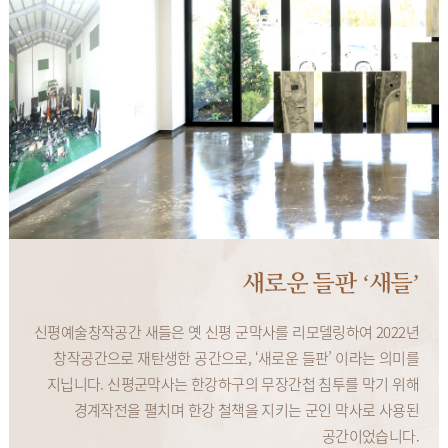
새로운 들판 ‘새들’
신평예술창작공간 새들은 옛 신평 군막사를 리모델링하여 2022년
창작공간으로 재탄생한 공간으로, ‘새로운 들판’ 이라는 의미를
지닙니다. 신평군막사는 한강하구의 무장간첩 침투를 막기 위해
경계작전을 펼치며 한강 철책을 지키는 군인 막사로 사용된
공간이었습니다.