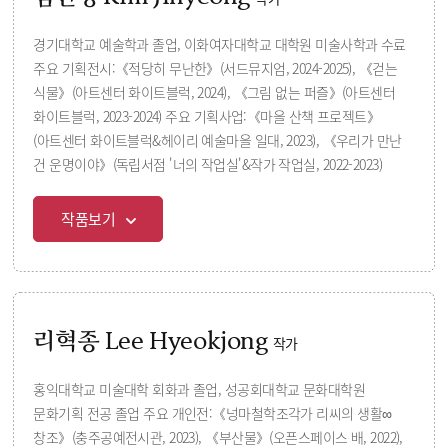
경기대학교 예술학과 졸업, 이화여자대학교 대학원 미술사학과 수료
주요 기획전시:《적당히 무난한》(서드뮤지엄, 2024-2025), 《걷는
식물》(아트센터 화이트블럭, 2024), 《그림 없는 퍼즐》(아트센터
화이트블럭, 2023-2024) 주요 기획사업:《마을 산책 프로젝트》
(아트센터 화이트블럭&헤이리 예술마을 일대, 2023), 《우리가 만난
건 운명이야》(독립서점 '너의 작업실'&작가 작업실, 2022-2023)
작품보기
리혁종 Lee Hyeokjong
작가
홍익대학교 미술대학 회화과 졸업, 성공회대학교 문화대학원
문화기획 전공 졸업 주요 개인전:《넝마철학조각가 리씨의 생활∞
창조》(충주공예전시관, 2023), 《부산물》(오픈스페이스 배, 2022),