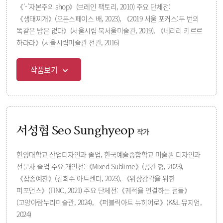
《‘-’자본주의 shop》(브레인 팩토리, 2010) 주요 단체전:
《생태찌개》(오픈스페이스 배, 2023), 《2019 서울 포커스:두 번의
똑같은 밤은 없다》(서울시립 북서울미술관, 2019), 《네리리 키르르
하라라》(서울시립미술관 전관, 2016)
작품보기
서성협 Seo Sunghyeop
작가
한양대학교 산업디자인과 졸업, 한국예술종합학교 미술원 디자인과
전문사 졸업 주요 개인전:《Mixed Sublime》(공간 형, 2023),
《잡종예찬》(김희수 아트센터, 2023), 《위상감각을 위한
퍼포먼스》(TINC, 2021) 주요 단체전:《궤적을 연결하는 점들》
(고양아람누리미술관, 2024), 《퍼블릭아트 뉴히어로》(K&L 뮤지엄,
2024)