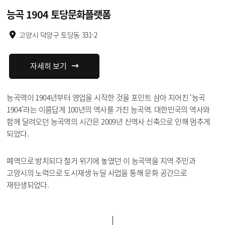
능곡 1904 토당문화플랫폼
고양시 덕양구 토당동 331-2
자세히 보기
능곡역이 1904년부터 영업을 시작한 것을 포인트 삼아 지어진 ‘능곡
1904’라는 이름답게 100년의 역사를 가진 능곡역. 대한민국의 역사와
함께 달려오던 능곡역의 시간은 2009년 신역사 신축으로 인해 멈추게
되었다.
폐역으로 방치되다 철거 위기에 놓였던 이 능곡역을 지역 주민과
고양시의 노력으로 도시재생 뉴딜 사업을 통해 문화 공간으로
재탄생되었다.