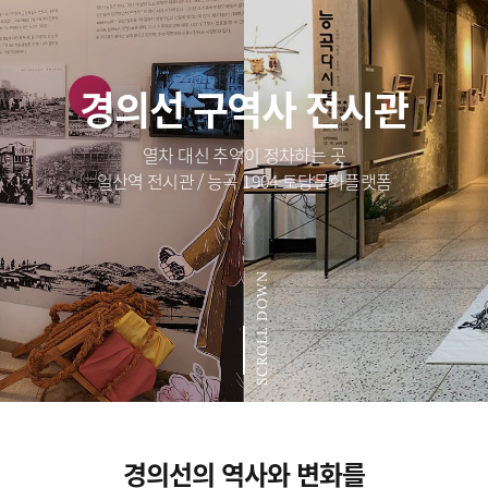
경의선 구역사 전시관
열차 대신 추억이 정차하는 곳
일산역 전시관 / 능곡 1904 토당문화플랫폼
SCROLL DOWN
경의선의 역사와 변화를