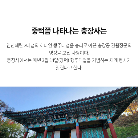
중턱쯤 나타나는 충장사는
임진왜란 3대첩의 하나인 행주대첩을 승리로 이끈 충장공 권율장군의
영정을 모신 사당이다.
충장사에서는 매년 3월 14일(양력) 행주대첩을 기념하는 제례 행사가
열린다고 한다.