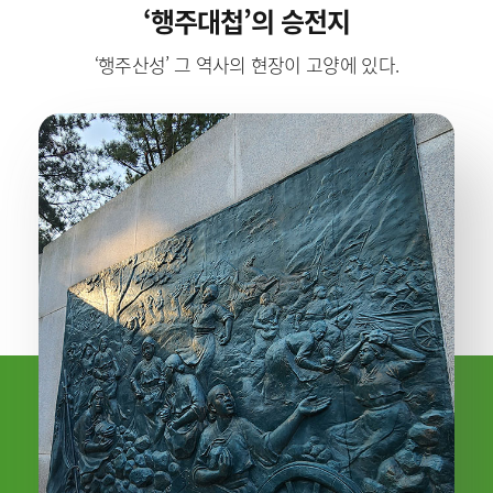
‘행주대첩’의 승전지
‘행주산성’ 그 역사의 현장이 고양에 있다.