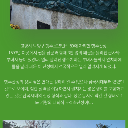
고양시 덕양구 행주로15번길 89에 자리한 행주산성.
1593년 이곳에서 권율 장군과 함께 3만 명의 왜군을 물리친 군사와
부녀자 등이 있었다. 널리 알려진 행주치마는 부녀자들까지 앞치마에
돌을 날라 싸운 이 산성에서 전국적으로 널리 알려지게 되었다.
행주산성의 성을 쌓은 연대는 정확히 알 수 없으나 삼국시대부터 있었던
것으로 보이며, 험한 절벽을 이용하면서 펼쳐지는 넓은 평야를 포함하고
있는 것은 삼국시대의 산성 형식과 같다. 성은 동서로 약간 긴 형태로 1
㎞ 가량의 테뫼식 토석축산성이다.