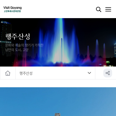
행주산성
문화와 예술의 향기가 가득한
낭만의 도시, 고양
행주산성
홈