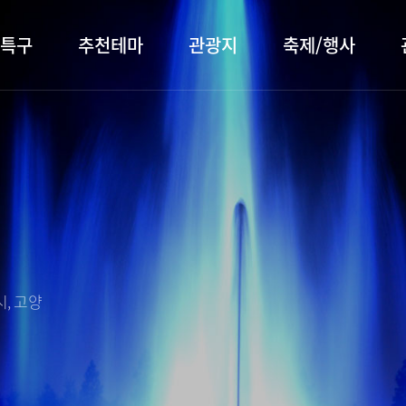
특구
추천테마
관광지
축제/행사
터 소개
행주산성
행사소개
대표먹거리
장항습
문화관
이
서오릉/서삼릉
프로그램 안내
전통시장
누리길
해설사
전시관/박물관
사전신청
템플스테이
벚꽃명
자주 묻는 질문
숙박 정보
쇼핑 정보
, 고양
회
공지사항