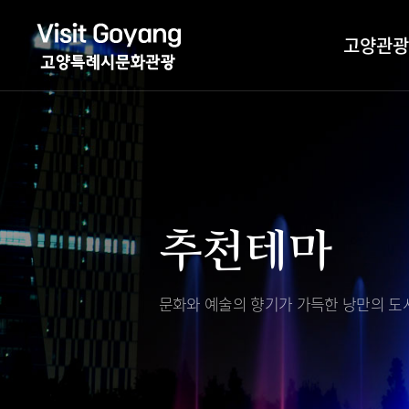
고양관광
관광특화거리
대표축제
고양관광정보센
TV속 고양 나들
축제/행사
층별안내
추천테마
야경 나들이
편의시설
자전거 나들이
오시는길
도보관광 나들이
문화와 예술의 향기가 가득한
낭만의 도시
DMZ평화의길
고양시관광협의