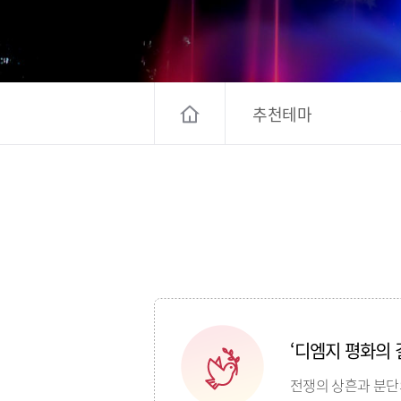
고양컨벤션뷰로
경기관광
대한민국 구석
추천테마
‘디엠지 평화의 
전쟁의 상흔과 분단