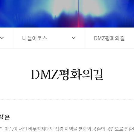
고양시 예술창작공간 해움
홍보영상
고양시 예술창작공간 새들
전자관광지도 다도라
구석
관광안내홍보물
나들이코스
DMZ평화의길
DMZ평화의길
길’은
의 아픔이 서린 비무장지대와 접경 지역을 평화와 공존의 공간으로 전환하