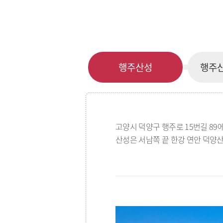
행주산성
행주
고양시 덕양구 행주로 15번길 89
산성은 서남쪽 끝 한강 연안 덕양산(해