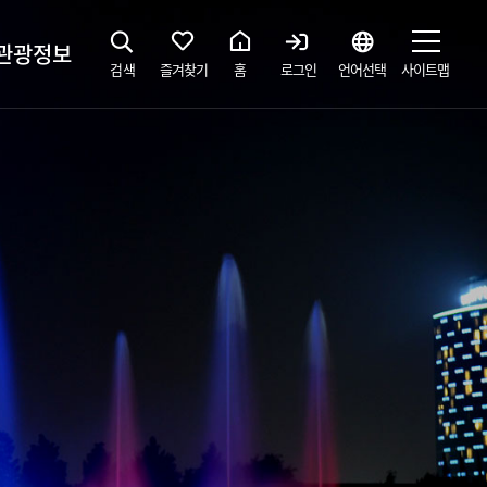
관광정보
검색
즐겨찾기
홈
로그인
언어선택
사이트맵
지
광해설사 예약하기
 공간
소