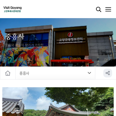
중흥사
문화와 예술의 향기가 가득한
낭만의 도시, 고양
중흥사
홈
흥국사
중흥사