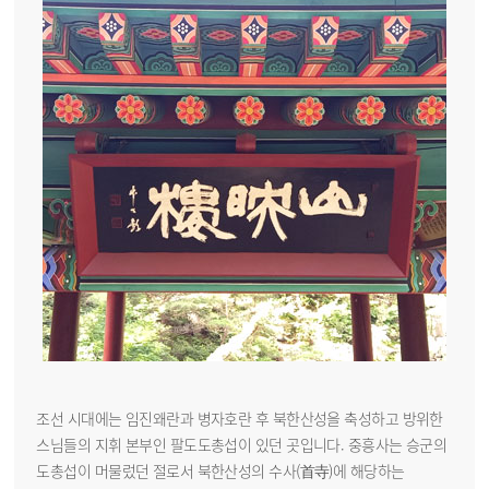
조선 시대에는 임진왜란과 병자호란 후 북한산성을 축성하고 방위한
스님들의 지휘 본부인 팔도도총섭이 있던 곳입니다. 중흥사는 승군의
도총섭이 머물렀던 절로서 북한산성의 수사(首寺)에 해당하는