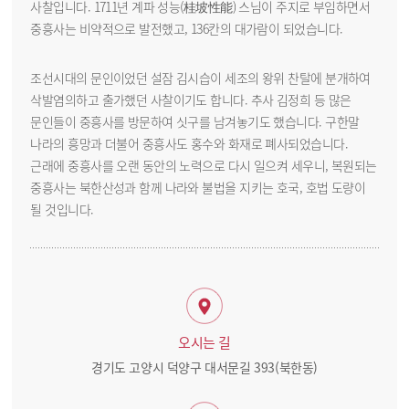
사찰입니다. 1711년 계파 성능(桂坡性能) 스님이 주지로 부임하면서
중흥사는 비약적으로 발전했고, 136칸의 대가람이 되었습니다.
조선시대의 문인이었던 설잠 김시습이 세조의 왕위 찬탈에 분개하여
삭발염의하고 출가했던 사찰이기도 합니다. 추사 김정희 등 많은
문인들이 중흥사를 방문하여 싯구를 남겨놓기도 했습니다. 구한말
나라의 흥망과 더불어 중흥사도 홍수와 화재로 폐사되었습니다.
근래에 중흥사를 오랜 동안의 노력으로 다시 일으켜 세우니, 복원되는
중흥사는 북한산성과 함께 나라와 불법을 지키는 호국, 호법 도량이
될 것입니다.
오시는 길
경기도 고양시 덕양구 대서문길 393(북한동)