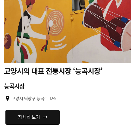
고양시의 대표
전통시장 ‘능곡시장’
능곡시장
고양시 덕양구 능곡로 12-9
자세히 보기