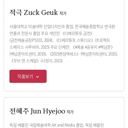
적극 Zuck Geuk
작가
서울대학교 미술대학 산업디자인과 졸업, 한국예술종합학교 연극원
연출과 전문사 졸업 주요 개인전:《다페르튜토 금천》
(금천예술공장PS333, 2024), 《다페르튜토 스튜디오》(프로젝트
스페이스 사루비아, 2015) 주요 단체전: 《#예술 #공유지 #백남준》
(백남준아트센터, 2019), 《2015랜덤액세스》(백남준아트센터, 2015),
《무브 앤 스케일》(시청각, 2015)
작품보기
전혜주 Jun Hyejoo
작가
독일 베를린 국립예술대학 Art and Media 졸업, 독일 베를린