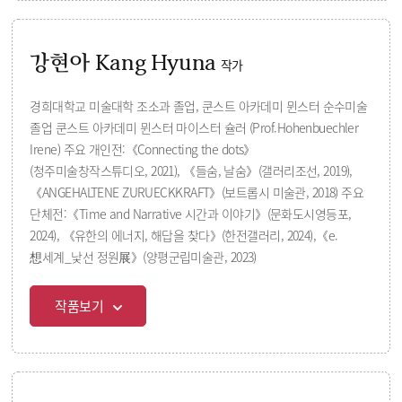
강현아 Kang Hyuna
작가
경희대학교 미술대학 조소과 졸업, 쿤스트 아카데미 뮌스터 순수미술
졸업 쿤스트 아카데미 뮌스터 마이스터 슐러 (Prof.Hohenbuechler
Irene) 주요 개인전:《Connecting the dots》
(청주미술창작스튜디오, 2021), 《들숨, 날숨》(갤러리조선, 2019),
《ANGEHALTENE ZURUECKKRAFT》(보트롭시 미술관, 2018) 주요
단체전:《Time and Narrative 시간과 이야기》(문화도시영등포,
2024), 《유한의 에너지, 해답을 찾다》(한전갤러리, 2024),《e.
想세계_낯선 정원展》(양평군립미술관, 2023)
작품보기