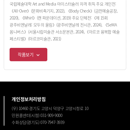
국립예술대학 Art and Media 마이스터슐러 자격 취득 주요 개인전:
《All-Over》(문화비축기지, 2022), 《Body Check》(금천예술공장,
2020), 《Whirl》(캔 파운데이션, 2019) 주요 단체전:《제 15회
광주비엔날레: 모두의 울림》(광주비엔날레 전시관, 2024), 《SeMA
옴니버스》(서울시립미술관 서소문본관, 2024),《아르코 융복합 예술
페스티벌》(아르코미술관, 2021)
작품보기
개인정보처리방침
(우) 10460 경기도 고양시 덕양구 고양시청로 10
민원콜센터(시청) 031-909-9000
수화상담(경기도) 070-7947-3939