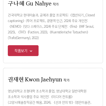
구나혜 Gu Nahye
작가
건국대학교 현대미술과, 공예과 졸업 프로젝트:《캡션되기_Closed
captioning》(투어 프로젝트, 광명역 인근, 2024) 주요 개인전:
《NEMO》(잇다 스페이스, 2024) 주요 단체전:《fins》(IMF Seoul,
2025), 《TAT》(Faction, 2023),《Kuenstlerische Tatsachen》
(Trafo(Germany), 2022)
작품보기
권재현 Kwon Jaehyun
작가
영남대학교 조형대학 조소학과 졸업, 영남대학교 일반대학원
조소학과 석사졸업 주요 개인전:《미디어 컨트롤》
(고양시예술창작공간 해움, 2024), 《선과 안의 밖》(영은미술관,