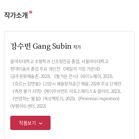
작가소개
강수빈 Gang Subin
작가
울여자대학교 조형학과 신조형전공 졸업, 서울여자대학교
현대미술과 졸업 주요 개인전:《매일의 가장 가운데》
(공주문화예술촌, 2023), 《헐거운 전시》(바이노웨어, 2023),
《흐르는 장면들》(고양시 예술창작공간 해움, 2024) 주요 단체전:
《측정 불가 지역》(제이무브먼트 아트스페이스 & 갤러리, 2023),
《반영하는 물질》(옥상팩토리, 2023),《Perennial inspiration》
(부평아트센터, 2022)
작품보기