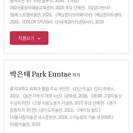
불어오는 곳》(어반플루토, 2024), 《자정》
(제2서울창의예술교육센터, 2023) 주요 단체전:《일상다반사》
(필룩스조명박물관, 2020), 《백남준티브이웨이브》(백남준아트센터,
2020),《COLOR SPLASH》(신세계갤러리센텀시티, 2019)
작품보기
박은태 Park Euntae
작가
홍익대학교 회화과 졸업 주요 개인전:《천근의 삶》(인디프레스,
2021), 《늙은기계-두개의 시선》(광화랑, 2018), 《제3회 고암미술상
수상작가전》(고암 이응노생가 기념관, 2017) 주요 단체전:《경기
집중작가 3인전》(경기도미술관, 2021), 《에이징 월드》
(서울시립미술관 서소문본관, 2019),《가능성의 기술-생생화화》
(아람미술관, 2019)