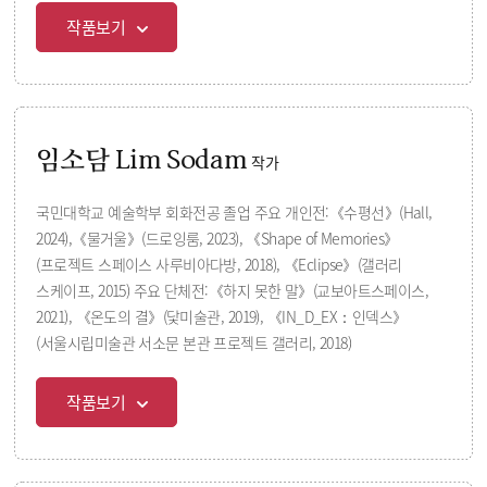
작품보기
임소담 Lim Sodam
작가
국민대학교 예술학부 회화전공 졸업 주요 개인전:《수평선》(Hall,
2024),《물거울》(드로잉룸, 2023), 《Shape of Memories》
(프로젝트 스페이스 사루비아다방, 2018), 《Eclipse》(갤러리
스케이프, 2015) 주요 단체전:《하지 못한 말》(교보아트스페이스,
2021), 《온도의 결》(닻미술관, 2019), 《IN_D_EX：인덱스》
(서울시립미술관 서소문 본관 프로젝트 갤러리, 2018)
작품보기