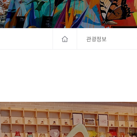
고양컨벤션뷰로
경기관광
대한민국 구석
관광정보