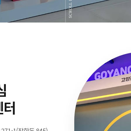
SCROLL DOWN
심
센터
1-1(장항동 845)