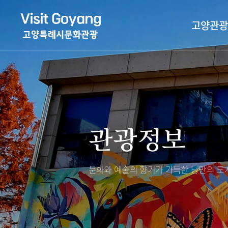
고양관광
관광특화거리
대표축제
고양관광정보센
TV속 고양 나들
축제/행사
층별안내
관광정보
야경 나들이
편의시설
자전거 나들이
오시는길
도보관광 나들이
문화와 예술의 향기가 가득한
낭만의 도시
DMZ평화의길
고양시관광협의