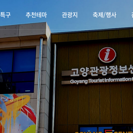
특구
추천테마
관광지
축제/행사
터 소개
행주산성
행사소개
대표먹거리
장항습
문화관
이
서오릉/서삼릉
프로그램 안내
전통시장
누리길
해설사
전시관/박물관
사전신청
템플스테이
벚꽃명
자주 묻는 질문
숙박 정보
쇼핑 정보
, 고양
회
공지사항