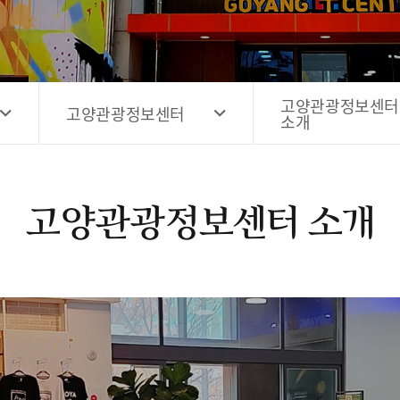
고양시 예술창작공간 해움
홍보영상
고양시 예술창작공간 새들
전자관광지도 다도라
구석
관광안내홍보물
고양관광정보센터
고양관광정보센터
소개
고양관광정보센터 소개