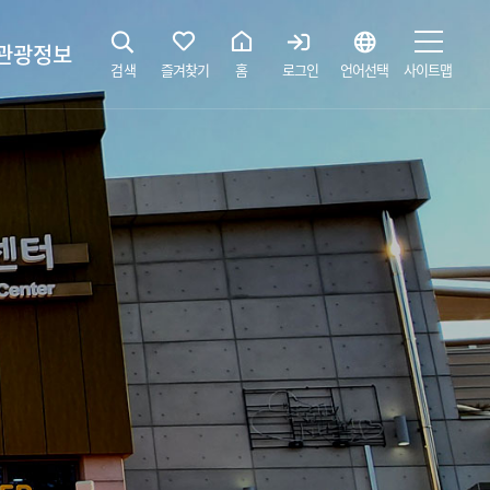
관광정보
검색
즐겨찾기
홈
로그인
언어선택
사이트맵
지
광해설사 예약하기
 공간
소