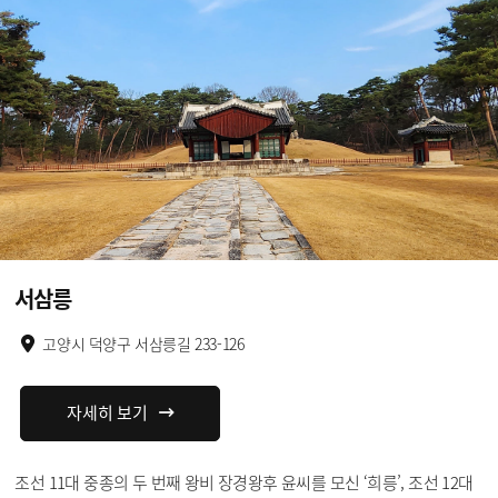
서삼릉
고양시 덕양구 서삼릉길 233-126
자세히 보기
조선 11대 중종의 두 번째 왕비 장경왕후 윤씨를 모신 ‘희릉’, 조선 12대