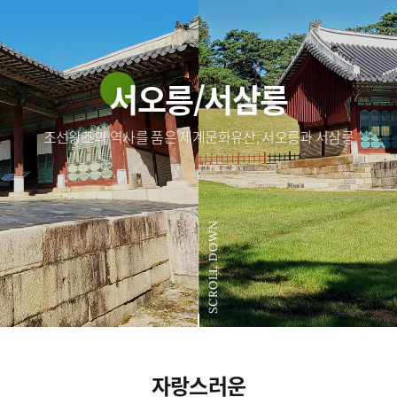
서오릉/서삼릉
조선왕조의 역사를 품은 세계문화유산, 서오릉과 서삼릉
SCROLL DOWN
자랑스러운