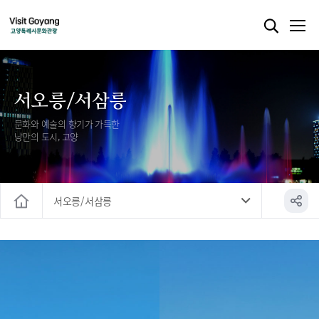
서오릉/서삼릉
문화와 예술의 향기가 가득한
낭만의 도시, 고양
서오릉/서삼릉
홈