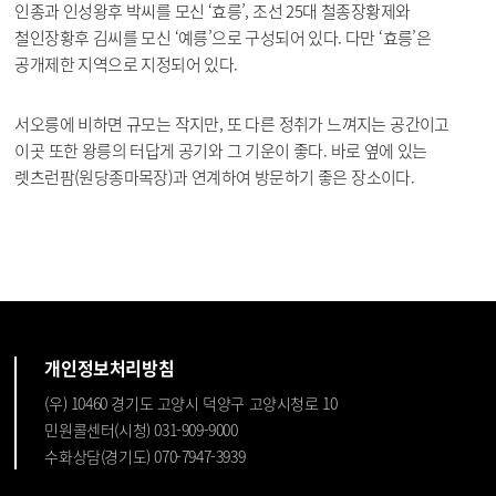
인종과 인성왕후 박씨를 모신 ‘효릉’, 조선 25대 철종장황제와
철인장황후 김씨를 모신 ‘예릉’으로 구성되어 있다. 다만 ‘효릉’은
공개제한 지역으로 지정되어 있다.
서오릉에 비하면 규모는 작지만, 또 다른 정취가 느껴지는 공간이고
이곳 또한 왕릉의 터답게 공기와 그 기운이 좋다. 바로 옆에 있는
렛츠런팜(원당종마목장)과 연계하여 방문하기 좋은 장소이다.
개인정보처리방침
(우) 10460 경기도 고양시 덕양구 고양시청로 10
민원콜센터(시청) 031-909-9000
수화상담(경기도) 070-7947-3939