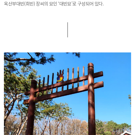
옥산부대빈(희빈) 장씨의 묘인 ‘대빈묘’로 구성되어 있다.