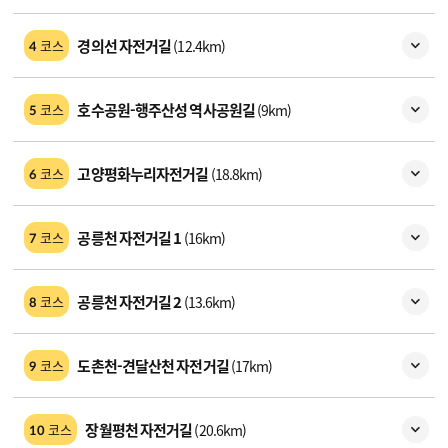
경의선 자전거길
(12.4km)
코스
4
호수공원-행주산성 역사공원길
(9km)
코스
5
고양평화누리자전거길
(18.8km)
코스
6
공릉천 자전거길 1
(16km)
코스
7
공릉천 자전거길 2
(13.6km)
코스
8
도촌천-견달산천 자전거길
(17km)
코스
9
장월평천 자전거길
(20.6km)
코스
10