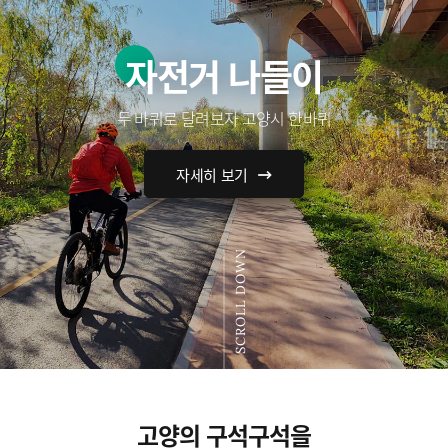
자전거 나들이
두 바퀴로 달려보자 고양시 한바퀴
자세히 보기
SCROLL DOWN
고양의 구석구석을