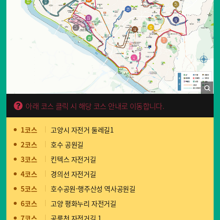
아래 코스 클릭 시 해당 코스 안내로 이동합니다.
1코스
고양시 자전거 둘레길1
2코스
호수 공원길
3코스
킨텍스 자전거길
4코스
경의선 자전거길
5코스
호수공원-행주산성 역사공원길
6코스
고양 평화누리 자전거길
7코스
공릉천 자전거길 1