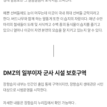
예쁜 선버들에도 눈이 머무는데 이곳이 국내 최대 선버들 군락지라고
한다. 버드나무와 함께 하는 말똥게 또한 이 습지의 자랑이다. 매년 수만
마리의 철새들이 도래 및 서식하고 수백 종의 동식물이 습지를 즐기고
있으니 얼마나 이곳이 자연 본연의 모습을 잘 지키고 있는지 알 수 있다.
DMZ의 일부이자
군사 시설 보호구역
장항습지 내부는 민간인 출입 통제 구역이지만, 장항습지 생태관은 시민
대상으로 시범운영을 시작한다.
자세한 내용은 장항습지 누리집에서 확인 가능하다 .