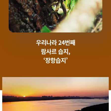
우리나라 24번째
람사르 습지,
‘장항습지’