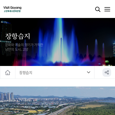
장항습지
문화와 예술의 향기가 가득한
낭만의 도시, 고양
장항습지
홈