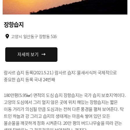
장항습지
고양시 일산동구 장항동 516
자세히 보기
람사르 습지 등록(2021.5.21.) 람사르 습지: 물새서식처 국제적으로
중요한 습지 등록 국내 24번째
180만평(5.95㎢) 면적의 도심 습지 장항습지는 국가 습지 보호지역이다.
고양의 도심에서 그리 멀지 않은 곳에 위치 해있는 장항습지는 짧은
이동 거리가 의심될 만큼 도심과는 전혀 다른 풍경을 펼쳐 보여준다. 탁
트인 하늘과 강 그리고 습지의 생태계는 마음속 쌓여 있던 모든
불순물을 깨끗하게 정화 시켜준다. 20만 평의 버드나무숲을 따라 걷는
생태 탐방로는 그 걸음걸음이 보약처럼 느껴진다.